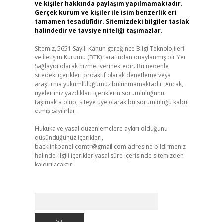
ve kişiler hakkında paylaşım yapılmamaktadır.
Gerçek kurum ve kişiler ile isim benzerlikleri
tamamen tesadüfidir. Sitemizdeki bilgiler taslak
halindedir ve tavsiye niteliği taşımazlar.
Sitemiz, 5651 Sayılı Kanun gereğince Bilgi Teknolojileri
ve İletişim Kurumu (BTK) tarafından onaylanmış bir Yer
Sağlayıcı olarak hizmet vermektedir. Bu nedenle,
sitedeki içerikleri proaktif olarak denetleme veya
araştırma yükümlülüğümüz bulunmamaktadır. Ancak,
üyelerimiz yazdıkları içeriklerin sorumluluğunu
taşımakta olup, siteye üye olarak bu sorumluluğu kabul
etmiş sayılırlar.
Hukuka ve yasal düzenlemelere aykırı olduğunu
düşündüğünüz içerikleri,
backlinkpanelicomtr@gmail.com
adresine bildirmeniz
halinde, ilgili içerikler yasal süre içerisinde sitemizden
kaldırılacaktır.
Arama