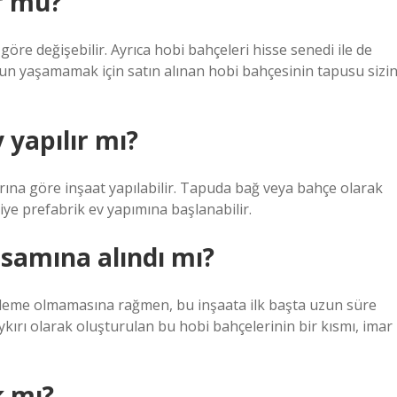
r mu?
re değişebilir. Ayrıca hobi bahçeleri hisse senedi ile de
run yaşamamak için satın alınan hobi bahçesinin tapusu sizi
yapılır mı?
larına göre inşaat yapılabilir. Tapuda bağ veya bahçe olarak
ziye prefabrik ev yapımına başlanabilir.
psamına alındı mı?
enleme olmamasına rağmen, bu inşaata ilk başta uzun süre
ırı olarak oluşturulan bu hobi bahçelerinin bir kısmı, imar
k mı?