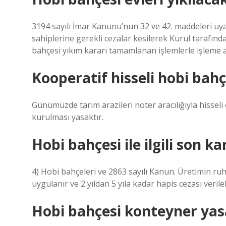
3194 sayılı İmar Kanunu’nun 32 ve 42. maddeleri uya
sahiplerine gerekli cezalar kesilerek Kurul tarafın
bahçesi yıkım kararı tamamlanan işlemlerle işleme al
Kooperatif hisseli hobi bahç
Günümüzde tarım arazileri noter aracılığıyla hisseli
kurulması yasaktır.
Hobi bahçesi ile ilgili son ka
4) Hobi bahçeleri ve 2863 sayılı Kanun. Üretimin ruh
uygulanır ve 2 yıldan 5 yıla kadar hapis cezası verileb
Hobi bahçesi konteyner yas