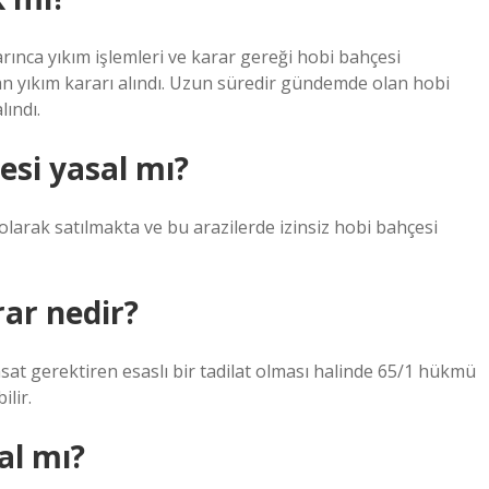
rınca yıkım işlemleri ve karar gereği hobi bahçesi
dan yıkım kararı alındı. Uzun süredir gündemde olan hobi
ındı.
esi yasal mı?
 olarak satılmakta ve bu arazilerde izinsiz hobi bahçesi
rar nedir?
sat gerektiren esaslı bir tadilat olması halinde 65/1 hükmü
ilir.
al mı?