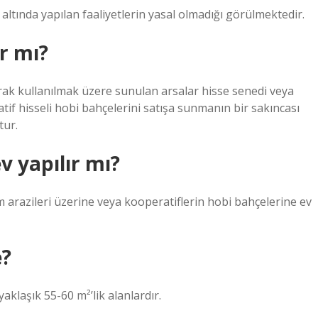
 altında yapılan faaliyetlerin yasal olmadığı görülmektedir.
ır mı?
rak kullanılmak üzere sunulan arsalar hisse senedi veya
atif hisseli hobi bahçelerini satışa sunmanın bir sakıncası
tur.
v yapılır mı?
m arazileri üzerine veya kooperatiflerin hobi bahçelerine ev
e?
klaşık 55-60 m²’lik alanlardır.