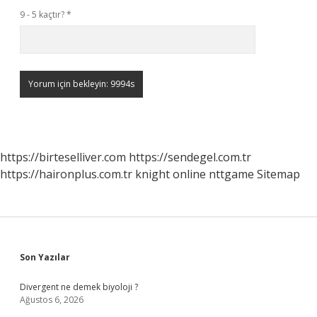
9 - 5 kaçtır?
*
https://birteselliver.com
https://sendegel.com.tr
https://haironplus.com.tr
knight online
nttgame
Sitemap
Sidebar
Son Yazılar
Divergent ne demek biyoloji ?
Ağustos 6, 2026