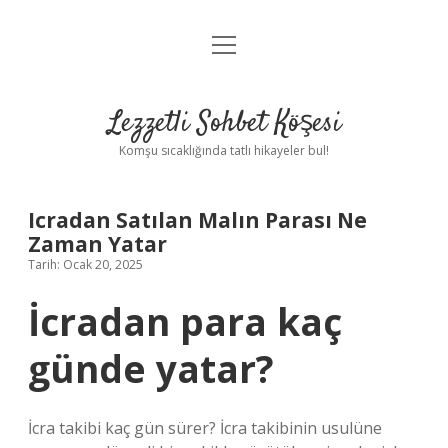
menüyü
Anasayfa
aç
Gizlilik Politikası
Lezzetli Sohbet Köşesi
Yasal Uyarı
Komşu sıcaklığında tatlı hikayeler bul!
Hakkımızda
Icradan Satılan Malın Parası Ne
Zaman Yatar
Tarih: Ocak 20, 2025
İcradan para kaç
günde yatar?
İcra takibi kaç gün sürer? İcra takibinin usulüne