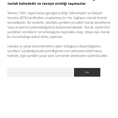
taslak halindedir ve tavsiye niteliği taşımazlar.
Sitemiz, 5651 Sayılı Kanun gereğince Bilgi Teknolojileri ve İletişim
Kurumu (BTK) tarafından onaylanmış bir Yer Sağlayıcı olarak hizmet
vermektedir. Bu nedenle, sitedeki içerikleri proaktif olarak denetleme
veya araştırma yükümlülüğümüz bulunmamaktadır. Ancak, üyelerimiz
yazdıkları içeriklerin sorumluluğunu taşımakta olup, siteye üye olarak
bu sorumluluğu kabul etmiş sayılırlar.
Hukuka ve yasal düzenlemelere aykırı olduğunu düşündüğünüz
içerikleri,
backlinkpanelicomtr@gmail.com
adresine bildirmeniz
halinde, ilgili içerikler yasal süre içerisinde sitemizden kaldırılacaktır.
Arama
riş adresi
betexper.xyz
m elexbet