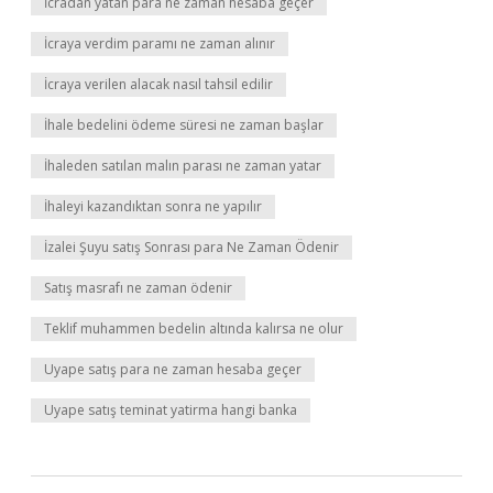
İcradan yatan para ne zaman hesaba geçer
İcraya verdim paramı ne zaman alınır
İcraya verilen alacak nasıl tahsil edilir
İhale bedelini ödeme süresi ne zaman başlar
İhaleden satılan malın parası ne zaman yatar
İhaleyi kazandıktan sonra ne yapılır
İzalei Şuyu satış Sonrası para Ne Zaman Ödenir
Satış masrafı ne zaman ödenir
Teklif muhammen bedelin altında kalırsa ne olur
Uyape satış para ne zaman hesaba geçer
Uyape satış teminat yatirma hangi banka