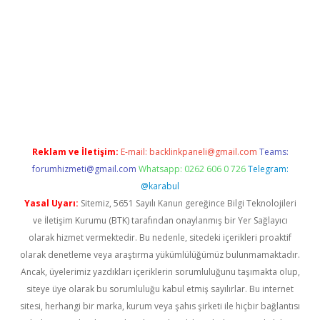
giriş adresi
betexper.xyz
m elexbet
Reklam ve İletişim:
E-mail:
backlinkpaneli@gmail.com
Teams:
forumhizmeti@gmail.com
Whatsapp: 0262 606 0 726
Telegram:
@karabul
Yasal Uyarı:
Sitemiz, 5651 Sayılı Kanun gereğince Bilgi Teknolojileri
ve İletişim Kurumu (BTK) tarafından onaylanmış bir Yer Sağlayıcı
olarak hizmet vermektedir. Bu nedenle, sitedeki içerikleri proaktif
olarak denetleme veya araştırma yükümlülüğümüz bulunmamaktadır.
Ancak, üyelerimiz yazdıkları içeriklerin sorumluluğunu taşımakta olup,
siteye üye olarak bu sorumluluğu kabul etmiş sayılırlar. Bu internet
sitesi, herhangi bir marka, kurum veya şahıs şirketi ile hiçbir bağlantısı