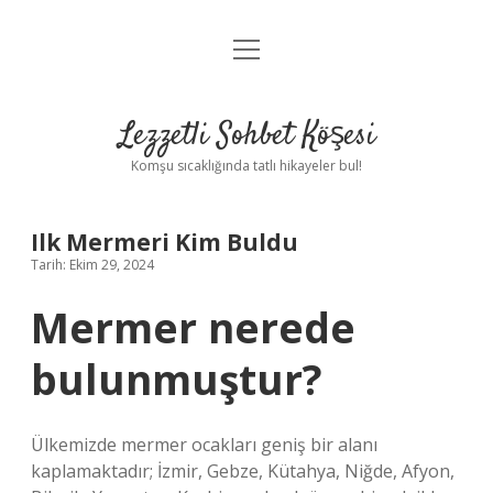
menüyü
Anasayfa
aç
Gizlilik Politikası
Lezzetli Sohbet Köşesi
Yasal Uyarı
Komşu sıcaklığında tatlı hikayeler bul!
Hakkımızda
Ilk Mermeri Kim Buldu
Tarih: Ekim 29, 2024
Mermer nerede
bulunmuştur?
Ülkemizde mermer ocakları geniş bir alanı
kaplamaktadır; İzmir, Gebze, Kütahya, Niğde, Afyon,