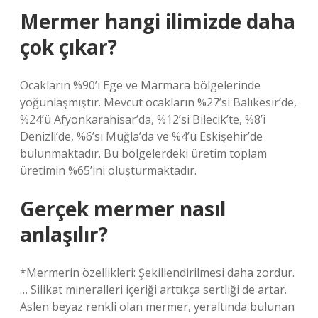
Mermer hangi ilimizde daha
çok çıkar?
Ocakların %90’ı Ege ve Marmara bölgelerinde
yoğunlaşmıştır. Mevcut ocakların %27’si Balıkesir’de,
%24’ü Afyonkarahisar’da, %12’si Bilecik’te, %8’i
Denizli’de, %6’sı Muğla’da ve %4’ü Eskişehir’de
bulunmaktadır. Bu bölgelerdeki üretim toplam
üretimin %65’ini oluşturmaktadır.
Gerçek mermer nasıl
anlaşılır?
*Mermerin özellikleri: Şekillendirilmesi daha zordur.
… Silikat mineralleri içeriği arttıkça sertliği de artar.
Aslen beyaz renkli olan mermer, yeraltında bulunan