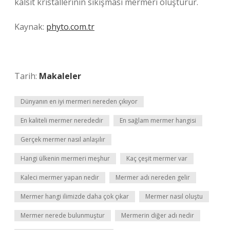
kalsit kristallerinin sıkışması mermeri oluşturur.
Kaynak:
phyto.com.tr
Tarih:
Makaleler
Dünyanın en iyi mermeri nereden çıkıyor
En kaliteli mermer nerededir
En sağlam mermer hangisi
Gerçek mermer nasıl anlaşılır
Hangi ülkenin mermeri meşhur
Kaç çeşit mermer var
Kaleci mermer yapan nedir
Mermer adı nereden gelir
Mermer hangi ilimizde daha çok çıkar
Mermer nasıl oluştu
Mermer nerede bulunmuştur
Mermerin diğer adı nedir