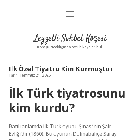
menüyü
Anasayfa
aç
Gizlilik Politikası
Lezzetli Sohbet Köşesi
Yasal Uyarı
Komşu sıcaklığında tatlı hikayeler bul!
Hakkımızda
Ilk Özel Tiyatro Kim Kurmuştur
Tarih: Temmuz 21, 2025
İlk Türk tiyatrosunu
kim kurdu?
Batılı anlamda ilk Türk oyunu Şinasi’nin Şair
Evliği’dir (1860). Bu oyunun Dolmabahçe Saray