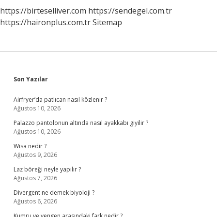
https://birteselliver.com
https://sendegel.com.tr
https://haironplus.com.tr
Sitemap
Sidebar
Son Yazılar
Airfryer’da patlıcan nasıl közlenir ?
Ağustos 10, 2026
Palazzo pantolonun altında nasıl ayakkabı giyilir ?
Ağustos 10, 2026
Wisa nedir ?
Ağustos 9, 2026
Laz böreği neyle yapılır ?
Ağustos 7, 2026
Divergent ne demek biyoloji ?
Ağustos 6, 2026
Kumru ve yengen arasındaki fark nedir ?