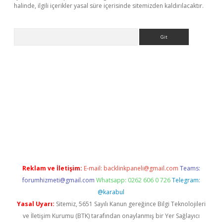
halinde, ilgili içerikler yasal süre içerisinde sitemizden kaldırılacaktır.
Arama
 giriş adresi
betexper.xyz
m elexbet
Reklam ve İletişim:
E-mail:
backlinkpaneli@gmail.com
Teams:
forumhizmeti@gmail.com
Whatsapp: 0262 606 0 726
Telegram:
@karabul
Yasal Uyarı:
Sitemiz, 5651 Sayılı Kanun gereğince Bilgi Teknolojileri
ve İletişim Kurumu (BTK) tarafından onaylanmış bir Yer Sağlayıcı