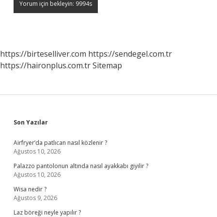
https://birteselliver.com
https://sendegel.com.tr
https://haironplus.com.tr
Sitemap
Sidebar
Son Yazılar
Airfryer’da patlıcan nasıl közlenir ?
Ağustos 10, 2026
Palazzo pantolonun altında nasıl ayakkabı giyilir ?
Ağustos 10, 2026
Wisa nedir ?
Ağustos 9, 2026
Laz böreği neyle yapılır ?