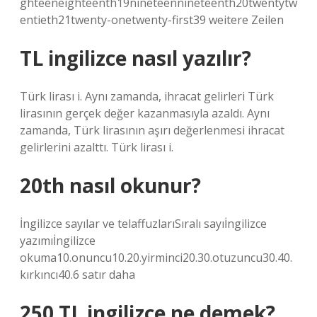
ghteeneighteenth19nineteennineteenth20twentytw
entieth21twenty-onetwenty-first39 weitere Zeilen
TL ingilizce nasıl yazılır?
Türk lirası i. Aynı zamanda, ihracat gelirleri Türk
lirasının gerçek değer kazanmasıyla azaldı. Aynı
zamanda, Türk lirasının aşırı değerlenmesi ihracat
gelirlerini azalttı. Türk lirası i.
20th nasıl okunur?
İngilizce sayılar ve telaffuzlarıSıralı sayıİngilizce
yazımıİngilizce
okuma10.onuncu10.20.yirminci20.30.otuzuncu30.40.
kırkıncı40.6 satır daha
250 TL ingilizce ne demek?