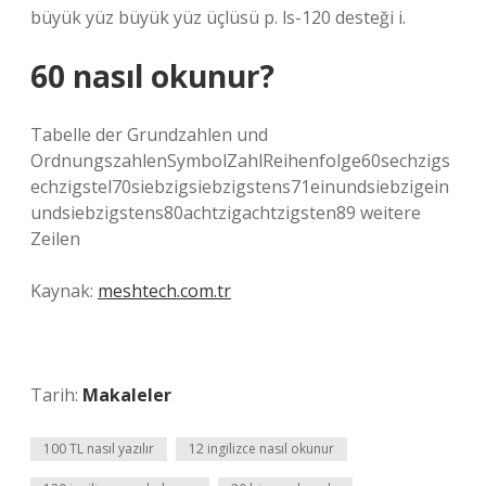
büyük yüz büyük yüz üçlüsü p. ls-120 desteği i.
60 nasıl okunur?
Tabelle der Grundzahlen und
OrdnungszahlenSymbolZahlReihenfolge60sechzigs
echzigstel70siebzigsiebzigstens71einundsiebzigein
undsiebzigstens80achtzigachtzigsten89 weitere
Zeilen
Kaynak:
meshtech.com.tr
Tarih:
Makaleler
100 TL nasıl yazılır
12 ingilizce nasıl okunur