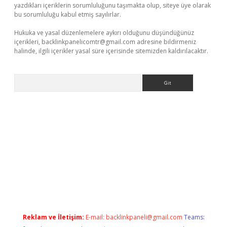
yazdıkları içeriklerin sorumluluğunu taşımakta olup, siteye üye olarak
bu sorumluluğu kabul etmiş sayılırlar.
Hukuka ve yasal düzenlemelere aykırı olduğunu düşündüğünüz
içerikleri,
backlinkpanelicomtr@gmail.com
adresine bildirmeniz
halinde, ilgili içerikler yasal süre içerisinde sitemizden kaldırılacaktır.
Arama
xper giriş adresi
betexper.xyz
m elexbet
Reklam ve İletişim:
E-mail:
backlinkpaneli@gmail.com
Teams: