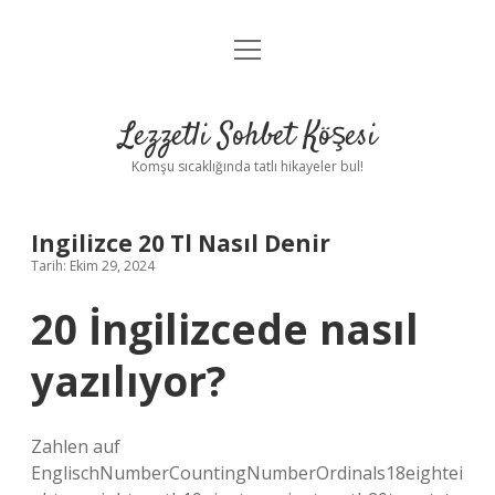
menüyü
Anasayfa
aç
Gizlilik Politikası
Lezzetli Sohbet Köşesi
Yasal Uyarı
Komşu sıcaklığında tatlı hikayeler bul!
Hakkımızda
Ingilizce 20 Tl Nasıl Denir
Tarih: Ekim 29, 2024
20 İngilizcede nasıl
yazılıyor?
Zahlen auf
EnglischNumberCountingNumberOrdinals18eightei