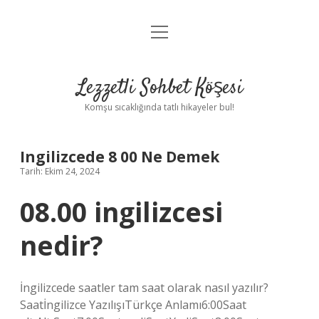
menüyü
Anasayfa
aç
Gizlilik Politikası
Lezzetli Sohbet Köşesi
Yasal Uyarı
Komşu sıcaklığında tatlı hikayeler bul!
Hakkımızda
Ingilizcede 8 00 Ne Demek
Tarih: Ekim 24, 2024
08.00 ingilizcesi
nedir?
İngilizcede saatler tam saat olarak nasıl yazılır?
Saatİngilizce YazılışıTürkçe Anlamı6:00Saat