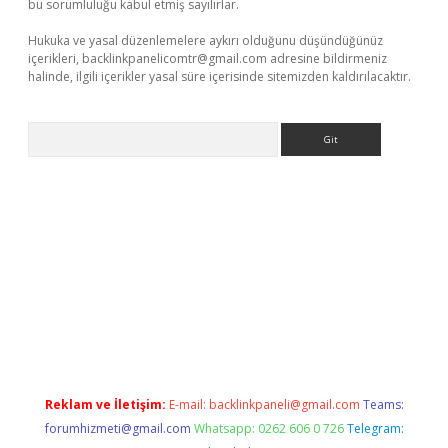
bu sorumluluğu kabul etmiş sayılırlar.
Hukuka ve yasal düzenlemelere aykırı olduğunu düşündüğünüz
içerikleri,
backlinkpanelicomtr@gmail.com
adresine bildirmeniz
halinde, ilgili içerikler yasal süre içerisinde sitemizden kaldırılacaktır.
Arama
er giriş adresi
betexper.xyz
m elexbet
Reklam ve İletişim:
E-mail:
backlinkpaneli@gmail.com
Teams:
forumhizmeti@gmail.com
Whatsapp: 0262 606 0 726
Telegram: