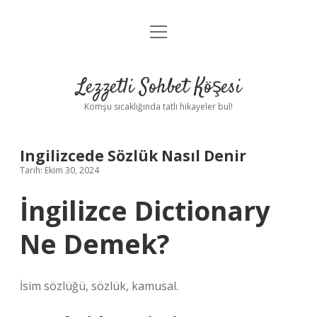
menüyü
Anasayfa
aç
Gizlilik Politikası
Lezzetli Sohbet Köşesi
Yasal Uyarı
Komşu sıcaklığında tatlı hikayeler bul!
Hakkımızda
Ingilizcede Sözlük Nasıl Denir
Tarih: Ekim 30, 2024
İngilizce Dictionary
Ne Demek?
İsim sözlüğü, sözlük, kamusal.