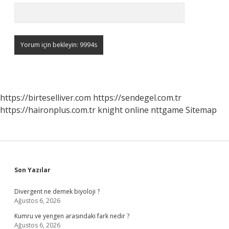
https://birteselliver.com
https://sendegel.com.tr
https://haironplus.com.tr
knight online
nttgame
Sitemap
Sidebar
Son Yazılar
Divergent ne demek biyoloji ?
Ağustos 6, 2026
Kumru ve yengen arasındaki fark nedir ?
Ağustos 6, 2026