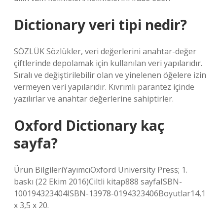
Dictionary veri tipi nedir?
SÖZLÜK Sözlükler, veri değerlerini anahtar-değer
çiftlerinde depolamak için kullanılan veri yapılarıdır.
Sıralı ve değiştirilebilir olan ve yinelenen öğelere izin
vermeyen veri yapılarıdır. Kıvrımlı parantez içinde
yazılırlar ve anahtar değerlerine sahiptirler.
Oxford Dictionary kaç
sayfa?
Ürün BilgileriYayımcıOxford University Press; 1.
baskı (22 Ekim 2016)Ciltli kitap‎888 sayfaISBN-
10‎0194323404ISBN-13‎978-0194323406Boyutlar‎14,1
x 3,5 x 20.