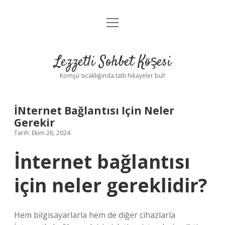
menüyü
Anasayfa
aç
Gizlilik Politikası
Lezzetli Sohbet Köşesi
Yasal Uyarı
Komşu sıcaklığında tatlı hikayeler bul!
Hakkımızda
İNternet Bağlantısı Için Neler
Gerekir
Tarih: Ekim 26, 2024
İnternet bağlantısı
için neler gereklidir?
Hem bilgisayarlarla hem de diğer cihazlarla