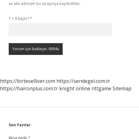
ve site adresim bu tarayıcıya kaydedilsin.
7 + 8 kaçtır?
*
https://birteselliver.com
https://sendegel.com.tr
https://haironplus.com.tr
knight online
nttgame
Sitemap
Sidebar
Son Yazılar
Wisa nedir ?