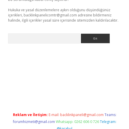
Hukuka ve yasal düzenlemelere aykırı olduğunu düşündüğünüz
içerikleri,
backlinkpanelicomtr@gmail.com
adresine bildirmeniz
halinde, ilgili içerikler yasal süre içerisinde sitemizden kaldırılacaktır.
Arama
er giriş adresi
betexper.xyz
m elexbet
Reklam ve İletişim:
E-mail:
backlinkpaneli@gmail.com
Teams:
forumhizmeti@gmail.com
Whatsapp: 0262 606 0 726
Telegram:
@karabul