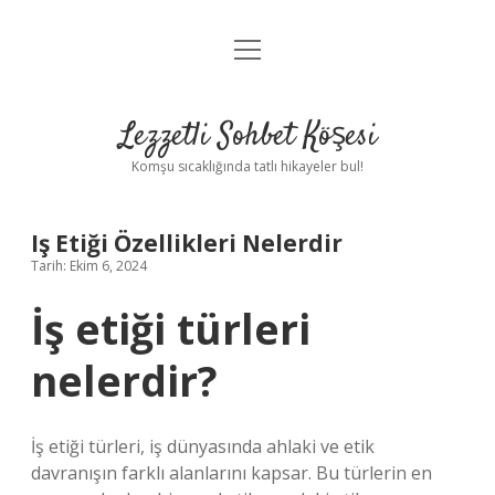
menüyü
Anasayfa
aç
Gizlilik Politikası
Lezzetli Sohbet Köşesi
Yasal Uyarı
Komşu sıcaklığında tatlı hikayeler bul!
Hakkımızda
Iş Etiği Özellikleri Nelerdir
Tarih: Ekim 6, 2024
İş etiği türleri
nelerdir?
İş etiği türleri, iş dünyasında ahlaki ve etik
davranışın farklı alanlarını kapsar. Bu türlerin en