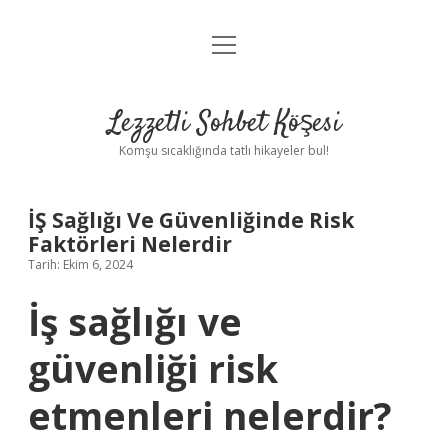
menüyü
Anasayfa
aç
Gizlilik Politikası
Lezzetli Sohbet Köşesi
Yasal Uyarı
Komşu sıcaklığında tatlı hikayeler bul!
Hakkımızda
İŞ Sağlığı Ve Güvenliğinde Risk
Faktörleri Nelerdir
Tarih: Ekim 6, 2024
İş sağlığı ve
güvenliği risk
etmenleri nelerdir?