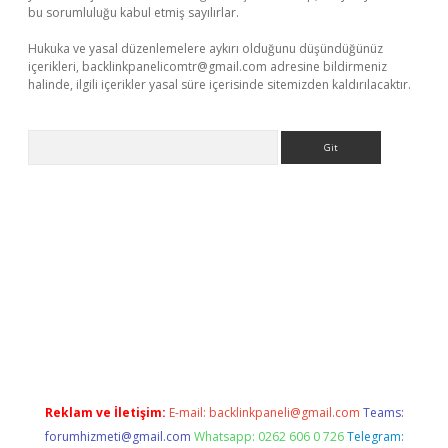
bu sorumluluğu kabul etmiş sayılırlar.
Hukuka ve yasal düzenlemelere aykırı olduğunu düşündüğünüz
içerikleri,
backlinkpanelicomtr@gmail.com
adresine bildirmeniz
halinde, ilgili içerikler yasal süre içerisinde sitemizden kaldırılacaktır.
Arama
giriş adresi
betexper.xyz
m elexbet
Reklam ve İletişim:
E-mail:
backlinkpaneli@gmail.com
Teams:
forumhizmeti@gmail.com
Whatsapp: 0262 606 0 726
Telegram: