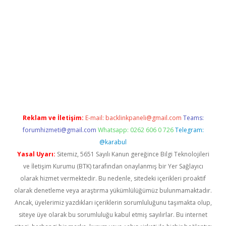
r giriş adresi
betexper.xyz
m elexbet
Reklam ve İletişim:
E-mail:
backlinkpaneli@gmail.com
Teams:
forumhizmeti@gmail.com
Whatsapp: 0262 606 0 726
Telegram:
@karabul
Yasal Uyarı:
Sitemiz, 5651 Sayılı Kanun gereğince Bilgi Teknolojileri
ve İletişim Kurumu (BTK) tarafından onaylanmış bir Yer Sağlayıcı
olarak hizmet vermektedir. Bu nedenle, sitedeki içerikleri proaktif
olarak denetleme veya araştırma yükümlülüğümüz bulunmamaktadır.
Ancak, üyelerimiz yazdıkları içeriklerin sorumluluğunu taşımakta olup,
siteye üye olarak bu sorumluluğu kabul etmiş sayılırlar. Bu internet