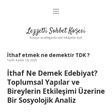
menüyü
Anasayfa
aç
Gizlilik Politikası
Lezzetli Sohbet Köşesi
Yasal Uyarı
Komşu sıcaklığında tatlı hikayeler bul!
Hakkımızda
İthaf etmek ne demektir TDK ?
Tarih: Kasım 18, 2025
İthaf Ne Demek Edebiyat?
Toplumsal Yapılar ve
Bireylerin Etkileşimi Üzerine
Bir Sosyolojik Analiz