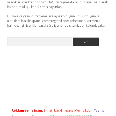
yazdıkları içeriklerin sorumluluğunu taşımakta olup, siteye üye olarak
bu sorumluluğu kabul etmiş sayılırlar.
Hukuka ve yasal düzenlemelere aykırı olduğunu düşündüğünüz
içerikleri,
backlinkpanelicomtr@gmail.com
adresine bildirmeniz
halinde, ilgili içerikler yasal süre içerisinde sitemizden kaldırılacaktır.
Arama
giriş adresi
betexper.xyz
m elexbet
Reklam ve İletişim:
E-mail:
backlinkpaneli@gmail.com
Teams: