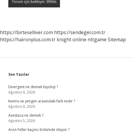
https://birteselliver.com
https://sendegel.com.tr
https://haironplus.com.tr
knight online
nttgame
Sitemap
Sidebar
Son Yazılar
Divergent ne demek biyoloji ?
Ağustos 6, 2026
Kumru ve yengen arasındaki fark nedir ?
Ağustos 6, 2026
Avestaca ne demek ?
Ağustos 5, 2026
Aron Feller kaçıncı bölümde ölüyor ?