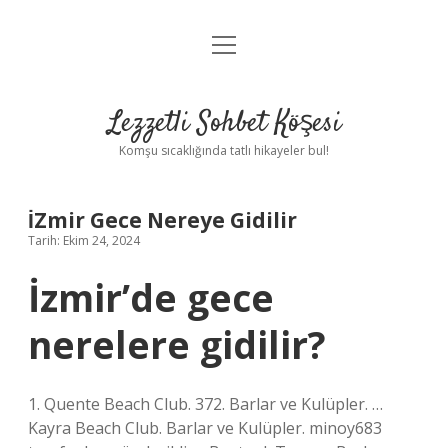
menüyü
Anasayfa
aç
Gizlilik Politikası
Lezzetli Sohbet Köşesi
Yasal Uyarı
Komşu sıcaklığında tatlı hikayeler bul!
Hakkımızda
İZmir Gece Nereye Gidilir
Tarih: Ekim 24, 2024
İzmir’de gece
nerelere gidilir?
1. Quente Beach Club. 372. Barlar ve Kulüpler. …
Kayra Beach Club. Barlar ve Kulüpler. minoy683