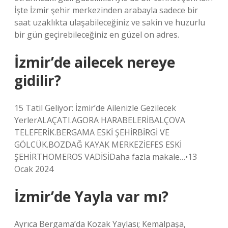
İşte İzmir şehir merkezinden arabayla sadece bir
saat uzaklıkta ulaşabileceğiniz ve sakin ve huzurlu
bir gün geçirebileceğiniz en güzel on adres.
İzmir’de ailecek nereye
gidilir?
15 Tatil Geliyor: İzmir’de Ailenizle Gezilecek
YerlerALAÇATI.AGORA HARABELERİBALÇOVA
TELEFERİK.BERGAMA ESKİ ŞEHİRBİRGİ VE
GÖLCÜK.BOZDAĞ KAYAK MERKEZİEFES ESKİ
ŞEHİRTHOMEROS VADİSİDaha fazla makale…•13
Ocak 2024
İzmir’de Yayla var mı?
Ayrıca Bergama’da Kozak Yaylası; Kemalpaşa,