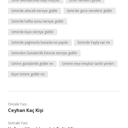
İzmir Menderesin neyi meşhur
İzmir nereleri gezilir
İzmirde ailecek nereye gidilir
İzmirde gece nerelere gidilir
İzmirde hafta sonu nereye gidilir
İzmirde kışın nereye gidilir
İzmirde yağmurlu havada ne yapılır
İzmirde Yayla var mı
İzmirden Günübirlik Denize nereye gidilir
İzmire günübirlik gidilir mi
İzmirin neyi meşhur tarihi yerleri
Kışın İzmire gidilir mi
Önceki Yazı
Ceyhan Kaç Kişi
Sonraki Yazı