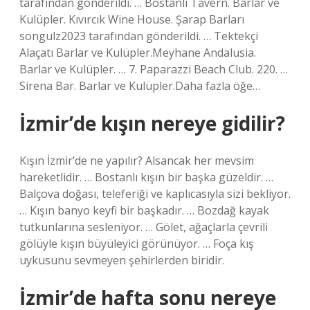
tarafından gönderildi. … Bostanlı Tavern. Barlar ve
Kulüpler. Kıvırcık Wine House. Şarap Barları
songulz2023 tarafından gönderildi. … Tektekçi
Alaçatı Barlar ve Kulüpler.Meyhane Andalusia.
Barlar ve Kulüpler. … 7. Paparazzi Beach Club. 220. …
Sirena Bar. Barlar ve Kulüpler.Daha fazla öğe…
İzmir’de kışın nereye gidilir?
Kışın İzmir’de ne yapılır? Alsancak her mevsim
hareketlidir. … Bostanlı kışın bir başka güzeldir. …
Balçova doğası, teleferiği ve kaplıcasıyla sizi bekliyor.
… Kışın banyo keyfi bir başkadır. … Bozdağ kayak
tutkunlarına sesleniyor. … Gölet, ağaçlarla çevrili
gölüyle kışın büyüleyici görünüyor. … Foça kış
uykusunu sevmeyen şehirlerden biridir.
İzmir’de hafta sonu nereye