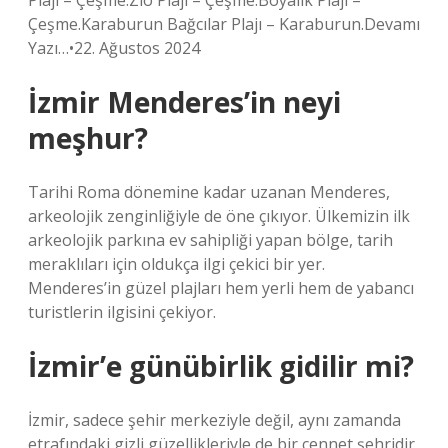
Plajı – Çeşme.Zio Plajı – Çeşme.Boyalık Plajı –
Çeşme.Karaburun Bağcılar Plajı – Karaburun.Devamı
Yazı…•22. Ağustos 2024
İzmir Menderes’in neyi
meşhur?
Tarihi Roma dönemine kadar uzanan Menderes,
arkeolojik zenginliğiyle de öne çıkıyor. Ülkemizin ilk
arkeolojik parkına ev sahipliği yapan bölge, tarih
meraklıları için oldukça ilgi çekici bir yer.
Menderes’in güzel plajları hem yerli hem de yabancı
turistlerin ilgisini çekiyor.
İzmir’e günübirlik gidilir mi?
İzmir, sadece şehir merkeziyle değil, aynı zamanda
etrafındaki gizli güzellikleriyle de bir cennet şehridir.