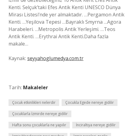
İzmir’de Gezebileceğiniz 10 Antik Kent Efes Antik
Kenti. Selçuk’taki Efes Antik Kenti UNESCO Dünya
Mirası Listesi’nde yer almaktadır. …Pergamon Antik
Kenti. …Yeşilova Tepesi …Bayraklı Smyrna …Agora
Harabeleri. …Metropolis Antik Yerleşimi. …Teos
Antik Kenti. …Erythrai Antik Kenti.Daha fazla
makale…
Kaynak:
seyyahoglumedya.com.tr
Tarih:
Makaleler
Çocuk etkinlikleri nelerdir
Çocukla Egede nereye gidilir
Çocuklarla İzmirde nereye gidilir
Hafta sonu çocuklarla ne yapılır
İnciraltıya nereye gidilir