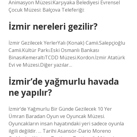
Animasyon Müzesi:Karşıyaka Belediyesi Evrensel
Çocuk Müzesi: Balçova Teleferiği:
İzmir nereleri gezilir?
İzmir Gezilecek YerlerYalı (Konak) Camii.Salepçioğlu
Camii.Kültür Parkı.Eski Osmanlı Bankası
BinasıKemeraltıTCDD Müzesi.Kordon.İzmir Atatürk
Evi ve Müzesi.Diğer yazılar…
İzmir’de yağmurlu havada
ne yapılır?
İzmir’de Yağmurlu Bir Günde Gezilecek 10 Yer
Ümran Baradan Oyun ve Oyuncak Müzesi.
Oyuncakların insan hayatındaki yeri sadece oyunla
ilgili değildir. … Tarihi Asansör-Dario Moreno