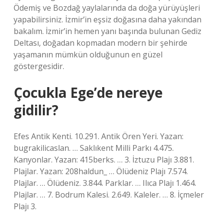
Ödemiş ve Bozdağ yaylalarında da doğa yürüyüşleri
yapabilirsiniz. İzmir’in eşsiz doğasına daha yakından
bakalım. İzmir’in hemen yanı başında bulunan Gediz
Deltası, doğadan kopmadan modern bir şehirde
yaşamanın mümkün olduğunun en güzel
göstergesidir.
Çocukla Ege’de nereye
gidilir?
Efes Antik Kenti. 10.291. Antik Ören Yeri. Yazan:
bugrakilicaslan. … Saklıkent Milli Parkı 4.475.
Kanyonlar. Yazan: 415berks. … 3. İztuzu Plajı 3.881.
Plajlar. Yazan: 208haldun_ … Ölüdeniz Plajı 7.574.
Plajlar. … Ölüdeniz. 3.844. Parklar. … Ilıca Plajı 1.464.
Plajlar. … 7. Bodrum Kalesi. 2.649. Kaleler. … 8. İçmeler
Plajı 3.