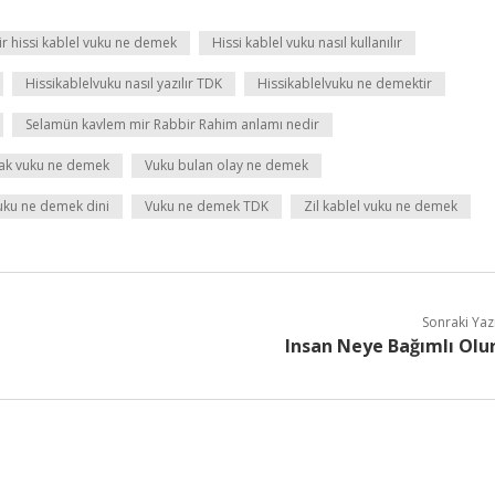
ir hissi kablel vuku ne demek
Hissi kablel vuku nasıl kullanılır
Hissikablelvuku nasıl yazılır TDK
Hissikablelvuku ne demektir
Selamün kavlem mir Rabbir Rahim anlamı nedir
ak vuku ne demek
Vuku bulan olay ne demek
uku ne demek dini
Vuku ne demek TDK
Zil kablel vuku ne demek
Sonraki Yaz
Insan Neye Bağımlı Olu