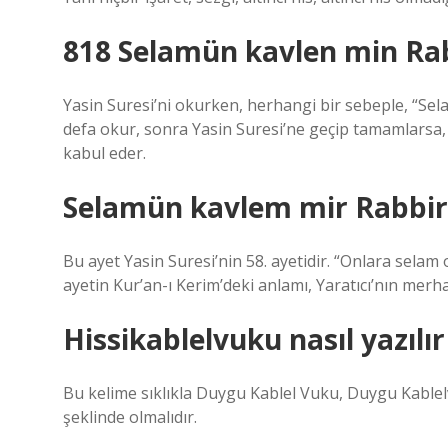
818 Selamün kavlen min Ra
Yasin Suresi’ni okurken, herhangi bir sebeple, “Sel
defa okur, sonra Yasin Suresi’ne geçip tamamlarsa, 
kabul eder.
Selamün kavlem mir Rabbir
Bu ayet Yasin Suresi’nin 58. ayetidir. “Onlara selam
ayetin Kur’an-ı Kerim’deki anlamı, Yaratıcı’nın mer
Hissikablelvuku nasıl yazılı
Bu kelime sıklıkla Duygu Kablel Vuku, Duygu Kablelvu
şeklinde olmalıdır.