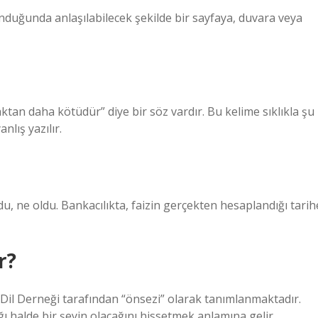
kunduğunda anlaşılabilecek şekilde bir sayfaya, duvara veya
an daha kötüdür” diye bir söz vardır. Bu kelime sıklıkla şu
lış yazılır.
u, ne oldu. Bankacılıkta, faizin gerçekten hesaplandığı tarih
r?
Dil Derneği tarafından “önsezi” olarak tanımlanmaktadır.
adığı halde bir şeyin olacağını hissetmek anlamına gelir.