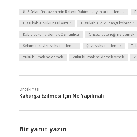
818 Selamün kavlen min Rabbir Rahîm okuyanlar ne demek
B
Hissi kablel vuku nasıl yazılır
Hissikablelvuku hangi kökendir
Kablelvuku ne demek Osmanlıca
Önsezi yeteneği ne demek
Selamün kavlen vuku ne demek
Şuyu vuku ne demek
Tal
Vuku bulmak ne demek
Vuku bulmak ne demek örnek
V
Önceki Yazı
Kaburga Ezilmesi Için Ne Yapılmalı
Bir yanıt yazın