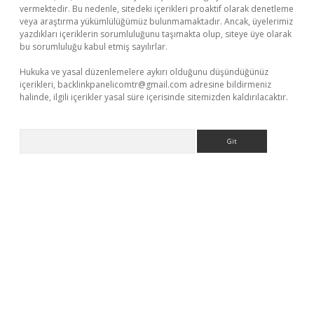
vermektedir. Bu nedenle, sitedeki içerikleri proaktif olarak denetleme
veya araştırma yükümlülüğümüz bulunmamaktadır. Ancak, üyelerimiz
yazdıkları içeriklerin sorumluluğunu taşımakta olup, siteye üye olarak
bu sorumluluğu kabul etmiş sayılırlar.
Hukuka ve yasal düzenlemelere aykırı olduğunu düşündüğünüz
içerikleri,
backlinkpanelicomtr@gmail.com
adresine bildirmeniz
halinde, ilgili içerikler yasal süre içerisinde sitemizden kaldırılacaktır.
Arama
iriş adresi
betexper.xyz
m elexbet