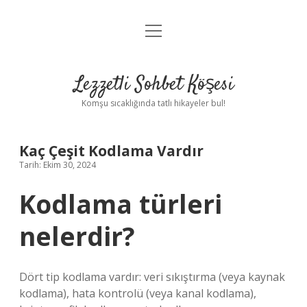
menüyü
Anasayfa
aç
Gizlilik Politikası
Lezzetli Sohbet Köşesi
Yasal Uyarı
Komşu sıcaklığında tatlı hikayeler bul!
Hakkımızda
Kaç Çeşit Kodlama Vardır
Tarih: Ekim 30, 2024
Kodlama türleri
nelerdir?
Dört tip kodlama vardır: veri sıkıştırma (veya kaynak
kodlama), hata kontrolü (veya kanal kodlama),