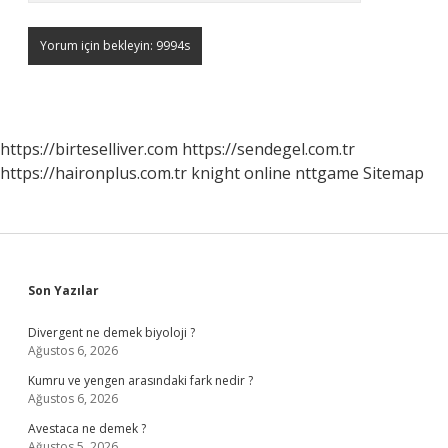
https://birteselliver.com
https://sendegel.com.tr
https://haironplus.com.tr
knight online
nttgame
Sitemap
Sidebar
Son Yazılar
Divergent ne demek biyoloji ?
Ağustos 6, 2026
Kumru ve yengen arasındaki fark nedir ?
Ağustos 6, 2026
Avestaca ne demek ?
Ağustos 5, 2026