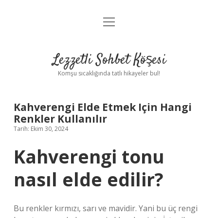
menüyü
Anasayfa
aç
Gizlilik Politikası
Lezzetli Sohbet Köşesi
Yasal Uyarı
Komşu sıcaklığında tatlı hikayeler bul!
Hakkımızda
Kahverengi Elde Etmek Için Hangi
Renkler Kullanılır
Tarih: Ekim 30, 2024
Kahverengi tonu
nasıl elde edilir?
Bu renkler kırmızı, sarı ve mavidir. Yani bu üç rengi