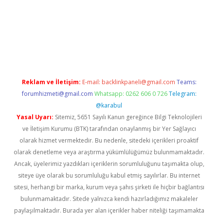
iriş adresi
betexper.xyz
m elexbet
Reklam ve İletişim:
E-mail:
backlinkpaneli@gmail.com
Teams:
forumhizmeti@gmail.com
Whatsapp: 0262 606 0 726
Telegram:
@karabul
Yasal Uyarı:
Sitemiz, 5651 Sayılı Kanun gereğince Bilgi Teknolojileri
ve İletişim Kurumu (BTK) tarafından onaylanmış bir Yer Sağlayıcı
olarak hizmet vermektedir. Bu nedenle, sitedeki içerikleri proaktif
olarak denetleme veya araştırma yükümlülüğümüz bulunmamaktadır.
Ancak, üyelerimiz yazdıkları içeriklerin sorumluluğunu taşımakta olup,
siteye üye olarak bu sorumluluğu kabul etmiş sayılırlar. Bu internet
sitesi, herhangi bir marka, kurum veya şahıs şirketi ile hiçbir bağlantısı
bulunmamaktadır. Sitede yalnızca kendi hazırladığımız makaleler
paylaşılmaktadır. Burada yer alan içerikler haber niteliği taşımamakta