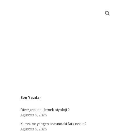
Sidebar
Son Yazılar
i
vdcasino güncel giriş
ilbet casino
ilbet yeni giriş
Betexper gir
Divergent ne demek biyoloji ?
Ağustos 6, 2026
Kumru ve yengen arasındaki fark nedir ?
Ağustos 6, 2026