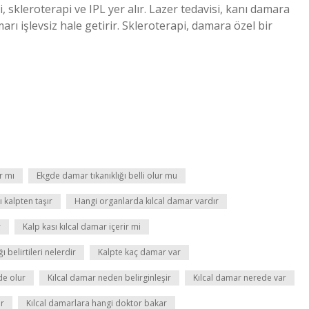
, skleroterapi ve IPL yer alır. Lazer tedavisi, kanı damara
marı işlevsiz hale getirir. Skleroterapi, damara özel bir
r mı
Ekgde damar tıkanıklığı belli olur mu
 kalpten taşır
Hangi organlarda kılcal damar vardır
r
Kalp kası kılcal damar içerir mi
ı belirtileri nelerdir
Kalpte kaç damar var
de olur
Kılcal damar neden belirginleşir
Kılcal damar nerede var
ır
Kılcal damarlara hangi doktor bakar