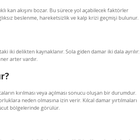
klı kan akışını bozar. Bu sürece yol açabilecek faktörler
lıksız beslenme, hareketsizlik ve kalp krizi geçmişi bulunur.
ki iki delikten kaynaklanır. Sola giden damar iki dala ayrılır:
ner arter vardır.
ur?
oktaların kırılması veya açılması sonucu oluşan bir durumdur.
rluklara neden olmasına izin verir. Kılcal damar yırtılmaları
ücut bölgelerinde görülür.