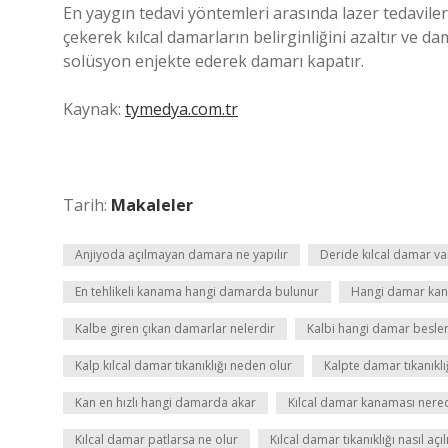
En yaygın tedavi yöntemleri arasında lazer tedavileri
çekerek kılcal damarların belirginliğini azaltır ve da
solüsyon enjekte ederek damarı kapatır.
Kaynak:
tymedya.com.tr
Tarih:
Makaleler
Anjiyoda açılmayan damara ne yapılır
Deride kılcal damar va
En tehlikeli kanama hangi damarda bulunur
Hangi damar kanı
Kalbe giren çıkan damarlar nelerdir
Kalbi hangi damar besle
Kalp kılcal damar tıkanıklığı neden olur
Kalpte damar tıkanıklığ
Kan en hızlı hangi damarda akar
Kılcal damar kanaması nere
Kılcal damar patlarsa ne olur
Kılcal damar tıkanıklığı nasıl açıl