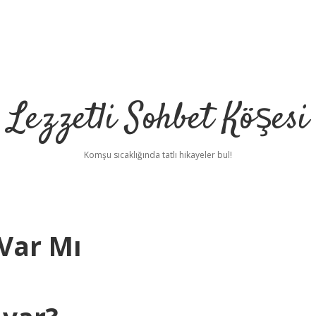
Lezzetli Sohbet Köşesi
Komşu sıcaklığında tatlı hikayeler bul!
 Var Mı
betc