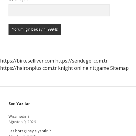
https://birteselliver.com
https://sendegel.com.tr
https://haironplus.com.tr
knight online
nttgame
Sitemap
Sidebar
Son Yazılar
Wisa nedir ?
Ağustos 9, 2026
Laz böreği neyle yapılır ?