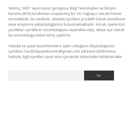
Sitemiz, 5651 Sayılı Kanun gereğince Bilgi Teknolojileri ve İletişim
Kurumu (BTK) tarafından onaylanmış bir Yer Sağlayıcı olarak hizmet
vermektedir. Bu nedenle, sitedeki içerikleri proaktif olarak denetleme
veya araştırma yükümlülüğümüz bulunmamaktadır. Ancak, üyelerimiz
yazdıkları içeriklerin sorumluluğunu taşımakta olup, siteye üye olarak
bu sorumluluğu kabul etmiş sayılırlar.
Hukuka ve yasal düzenlemelere aykırı olduğunu düşündüğünüz
içerikleri,
backlinkpanelicomtr@gmail.com
adresine bildirmeniz
halinde, ilgili içerikler yasal süre içerisinde sitemizden kaldırılacaktır.
Arama
r giriş adresi
betexper.xyz
m elexbet