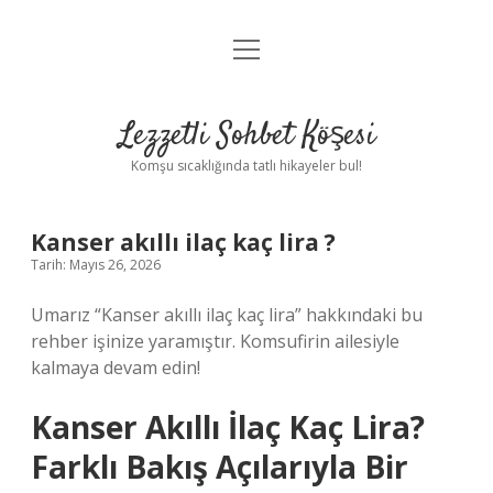
menüyü
Anasayfa
aç
Gizlilik Politikası
Lezzetli Sohbet Köşesi
Yasal Uyarı
Komşu sıcaklığında tatlı hikayeler bul!
Hakkımızda
Kanser akıllı ilaç kaç lira ?
Tarih: Mayıs 26, 2026
Umarız “Kanser akıllı ilaç kaç lira” hakkındaki bu
rehber işinize yaramıştır. Komsufirin ailesiyle
kalmaya devam edin!
Kanser Akıllı İlaç Kaç Lira?
Farklı Bakış Açılarıyla Bir