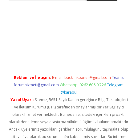
 giriş adresi
betexper.xyz
m elexbet
Reklam ve İletişim:
E-mail:
backlinkpaneli@gmail.com
Teams:
forumhizmeti@gmail.com
Whatsapp: 0262 606 0 726
Telegram:
@karabul
Yasal Uyarı:
Sitemiz, 5651 Sayılı Kanun gereğince Bilgi Teknolojileri
ve İletişim Kurumu (BTK) tarafından onaylanmış bir Yer Sağlayıcı
olarak hizmet vermektedir. Bu nedenle, sitedeki içerikleri proaktif
olarak denetleme veya araştırma yükümlülüğümüz bulunmamaktadır.
Ancak, üyelerimiz yazdıkları içeriklerin sorumluluğunu taşımakta olup,
siteye üye olarak bu sorumluluğu kabul etmiş sayılırlar. Bu internet