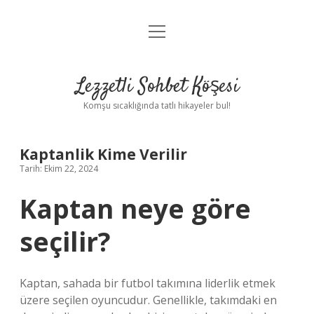
menüyü
Anasayfa
aç
Gizlilik Politikası
Lezzetli Sohbet Köşesi
Yasal Uyarı
Komşu sıcaklığında tatlı hikayeler bul!
Hakkımızda
Kaptanlik Kime Verilir
Tarih: Ekim 22, 2024
Kaptan neye göre
seçilir?
Kaptan, sahada bir futbol takımına liderlik etmek
üzere seçilen oyuncudur. Genellikle, takımdaki en