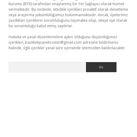
Kurumu (BTK) tarafından onaylanmış bir Yer Sağlayıcı olarak hizmet
vermektedir. Bu nedenle, sitedeki içerikleri proaktif olarak denetleme
veya araştırma yükümlülüğümüz bulunmamaktadır. Ancak, üyelerimiz
yazdıkları içeriklerin sorumluluğunu taşımakta olup, siteye üye olarak
bu sorumluluğu kabul etmiş sayılırlar.
Hukuka ve yasal düzenlemelere aykırı olduğunu düşündüğünüz
içerikleri,
backlinkpanelicomtr@gmail.com
adresine bildirmeniz
halinde, ilgili içerikler yasal süre içerisinde sitemizden kaldırılacaktır.
Arama
 giriş adresi
betexper.xyz
m elexbet