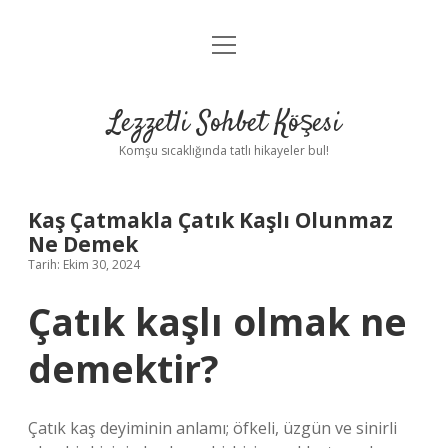
menüyü
Anasayfa
aç
Gizlilik Politikası
Lezzetli Sohbet Köşesi
Yasal Uyarı
Komşu sıcaklığında tatlı hikayeler bul!
Hakkımızda
Kaş Çatmakla Çatık Kaşlı Olunmaz
Ne Demek
Tarih: Ekim 30, 2024
Çatık kaşlı olmak ne
demektir?
Çatık kaş deyiminin anlamı; öfkeli, üzgün ve sinirli