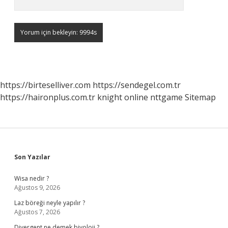
https://birteselliver.com
https://sendegel.com.tr
https://haironplus.com.tr
knight online
nttgame
Sitemap
Sidebar
Son Yazılar
Wisa nedir ?
Ağustos 9, 2026
Laz böreği neyle yapılır ?
Ağustos 7, 2026
Divergent ne demek biyoloji ?