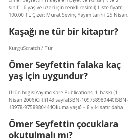
Ömer Seyfettin Hikayeleri Diyet ve Forsa (1. ve 2.
sınıf – 6 yaş ve üzeri için renkli resimli) Liste fiyatı:
100,00 TL Çizer: Murat Sevinç Yayım tarihi: 25 Nisan.
Kaşağı ne tür bir kitaptır?
KurguScratch / Tür
Ömer Seyfettin falaka kaç
yaş için uygundur?
Ürün bilgisiYayımcı‎Kare Publications; 1. baskı (1
Nisan 2006)Ciltli‎143 sayfaISBN-10‎9758980440ISBN-
13‎978-9758980444Okuma yaşı‎6 – 8 yıl4 satır daha
Ömer Seyfettin çocuklara
okutulmalı mı?