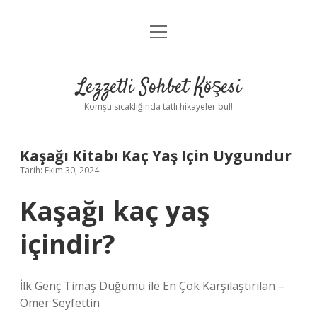
menüyü
Anasayfa
aç
Gizlilik Politikası
Lezzetli Sohbet Köşesi
Yasal Uyarı
Komşu sıcaklığında tatlı hikayeler bul!
Hakkımızda
Kaşağı Kitabı Kaç Yaş Için Uygundur
Tarih: Ekim 30, 2024
Kaşağı kaç yaş
içindir?
İlk Genç Timaş Düğümü ile En Çok Karşılaştırılan –
Ömer Seyfettin