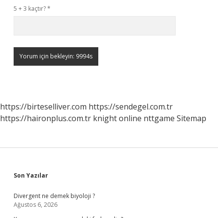
5 + 3 kaçtır?
*
https://birteselliver.com
https://sendegel.com.tr
https://haironplus.com.tr
knight online
nttgame
Sitemap
Sidebar
Son Yazılar
Divergent ne demek biyoloji ?
Ağustos 6, 2026