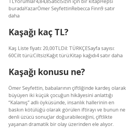
TLYorumlar4,84,8SatıcıSizin için bir kitapHepsi
buradaYazarÖmer SeyfettinRebecca Finn9 satır
daha
Kaşağı kaç TL?
Kaş Liste fiyatı: 20,00TLDil: TÜRKÇESayfa sayısı:
60Cilt türü:CiltsizKağıt türü:Kitap kağıdı4 satır daha
Kaşağı konusu ne?
Ömer Seyfettin, babalarının çiftliğinde kardeş olarak
büyüyen iki küçük çocuğun hikâyesini anlattığı
“Kalamış” adlı öyküsünde, insanlık hallerinin en
baskın kötülüğü olarak görülen iftirayı ve bunun ne
denli üzücü sonuçlar doğurabileceğini, çiftlikte
yaşanan dramatik bir olay üzerinden ele alıyor.