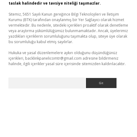
taslak halindedir ve tavsiye niteliği taşımazlar.
Sitemiz, 5651 Sayılı Kanun gereğince Bilgi Teknolojileri ve İletişim
Kurumu (BTK) tarafından onaylanmış bir Yer Sağlayıcı olarak hizmet
vermektedir. Bu nedenle, sitedeki içerikleri proaktif olarak denetleme
veya araştırma yükümlülüğümüz bulunmamaktadır. Ancak, üyelerimiz
yazdıkları içeriklerin sorumluluğunu taşımakta olup, siteye üye olarak
bu sorumluluğu kabul etmiş sayılırlar.
Hukuka ve yasal düzenlemelere aykırı olduğunu düşündüğünüz
içerikleri,
backlinkpanelicomtr@gmail.com
adresine bildirmeniz
halinde, ilgili içerikler yasal süre içerisinde sitemizden kaldırılacaktır.
Arama
 giriş adresi
betexper.xyz
m elexbet