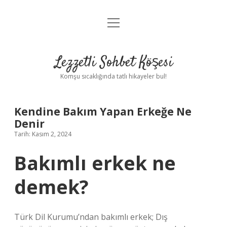
menüyü
Anasayfa
aç
Gizlilik Politikası
Lezzetli Sohbet Köşesi
Yasal Uyarı
Komşu sıcaklığında tatlı hikayeler bul!
Hakkımızda
Kendine Bakım Yapan Erkeğe Ne
Denir
Tarih: Kasım 2, 2024
Bakımlı erkek ne
demek?
Türk Dil Kurumu’ndan bakımlı erkek; Dış