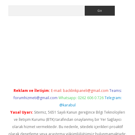
Arama
giriş adresi
betexper.xyz
m elexbet
Reklam ve İletişim:
E-mail:
backlinkpaneli@gmail.com
Teams:
forumhizmeti@gmail.com
Whatsapp: 0262 606 0 726
Telegram:
@karabul
Yasal Uyarı:
Sitemiz, 5651 Sayılı Kanun gereğince Bilgi Teknolojileri
ve İletişim Kurumu (BTK) tarafından onaylanmış bir Yer Sağlayıcı
olarak hizmet vermektedir. Bu nedenle, sitedeki içerikleri proaktif
olarak denetleme veya araştırma yükümlülüğümüz bulunmamaktadır.