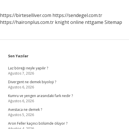
https://birteselliver.com
https://sendegel.com.tr
https://haironplus.com.tr
knight online
nttgame
Sitemap
Sidebar
Son Yazılar
Laz böreği neyle yapılır ?
Ağustos 7, 2026
Divergent ne demek biyoloji ?
Ağustos 6, 2026
Kumru ve yengen arasındaki fark nedir ?
Ağustos 6, 2026
Avestaca ne demek ?
Ağustos 5, 2026
Aron Feller kaçıncı bölümde ölüyor ?
Ağustos 4, 2026