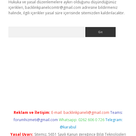
Hukuka ve yasal düzenlemelere aykırı olduğunu düşündüğünüz
içerikleri,
backlinkpanelicomtr@gmail.com
adresine bildirmeniz
halinde, ilgili içerikler yasal süre içerisinde sitemizden kaldırılacaktır.
Arama
giriş adresi
betexper.xyz
m elexbet
Reklam ve İletişim:
E-mail:
backlinkpaneli@gmail.com
Teams:
forumhizmeti@gmail.com
Whatsapp: 0262 606 0 726
Telegram:
@karabul
Yasal Uyarı:
Sitemiz, 5651 Sayılı Kanun gereğince Bilgi Teknolojileri