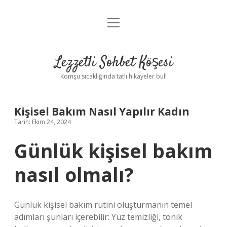
menüyü
Anasayfa
aç
Gizlilik Politikası
Lezzetli Sohbet Köşesi
Yasal Uyarı
Komşu sıcaklığında tatlı hikayeler bul!
Hakkımızda
Kişisel Bakım Nasıl Yapılır Kadın
Tarih: Ekim 24, 2024
Günlük kişisel bakım
nasıl olmalı?
Günlük kişisel bakım rutini oluşturmanın temel
adımları şunları içerebilir: Yüz temizliği, tonik