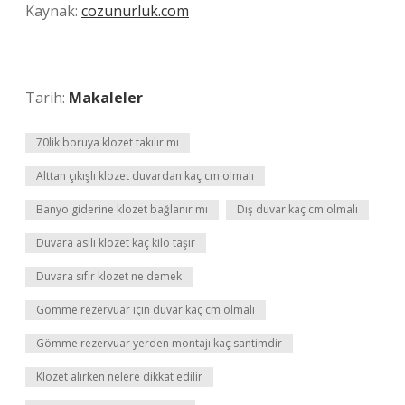
Kaynak:
cozunurluk.com
Tarih:
Makaleler
70lik boruya klozet takılır mı
Alttan çıkışlı klozet duvardan kaç cm olmalı
Banyo giderine klozet bağlanır mı
Dış duvar kaç cm olmalı
Duvara asılı klozet kaç kilo taşır
Duvara sıfır klozet ne demek
Gömme rezervuar için duvar kaç cm olmalı
Gömme rezervuar yerden montajı kaç santimdir
Klozet alırken nelere dikkat edilir