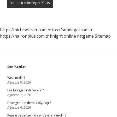
https://birteselliver.com
https://sendegel.com.tr
https://haironplus.com.tr
knight online
nttgame
Sitemap
Sidebar
Son Yazılar
Wisa nedir ?
Ağustos 9, 2026
Laz böreği neyle yapılır ?
Ağustos 7, 2026
Divergent ne demek biyoloji ?
Ağustos 6, 2026
Kumru ve yengen arasındaki fark nedir ?