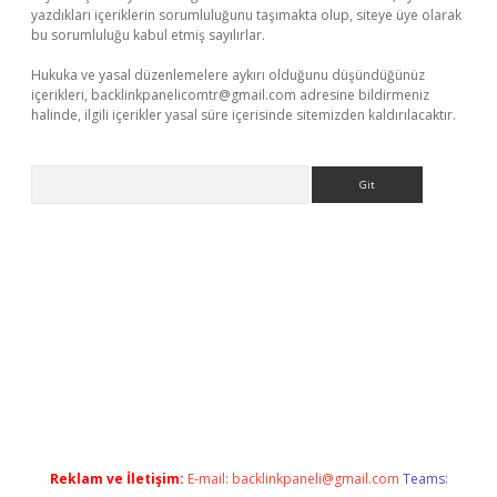
yazdıkları içeriklerin sorumluluğunu taşımakta olup, siteye üye olarak
bu sorumluluğu kabul etmiş sayılırlar.
Hukuka ve yasal düzenlemelere aykırı olduğunu düşündüğünüz
içerikleri,
backlinkpanelicomtr@gmail.com
adresine bildirmeniz
halinde, ilgili içerikler yasal süre içerisinde sitemizden kaldırılacaktır.
Arama
giriş adresi
betexper.xyz
m elexbet
Reklam ve İletişim:
E-mail:
backlinkpaneli@gmail.com
Teams: