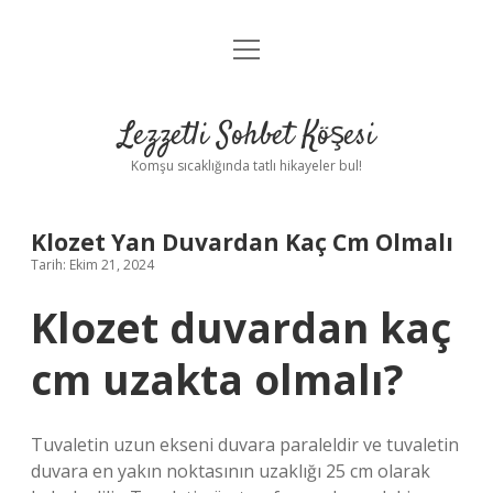
menüyü
Anasayfa
aç
Gizlilik Politikası
Lezzetli Sohbet Köşesi
Yasal Uyarı
Komşu sıcaklığında tatlı hikayeler bul!
Hakkımızda
Klozet Yan Duvardan Kaç Cm Olmalı
Tarih: Ekim 21, 2024
Klozet duvardan kaç
cm uzakta olmalı?
Tuvaletin uzun ekseni duvara paraleldir ve tuvaletin
duvara en yakın noktasının uzaklığı 25 cm olarak