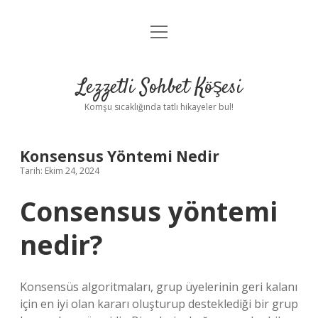
menüyü
Anasayfa
aç
Gizlilik Politikası
Lezzetli Sohbet Köşesi
Yasal Uyarı
Komşu sıcaklığında tatlı hikayeler bul!
Hakkımızda
Konsensus Yöntemi Nedir
Tarih: Ekim 24, 2024
Consensus yöntemi
nedir?
Konsensüs algoritmaları, grup üyelerinin geri kalanı
için en iyi olan kararı oluşturup desteklediği bir grup