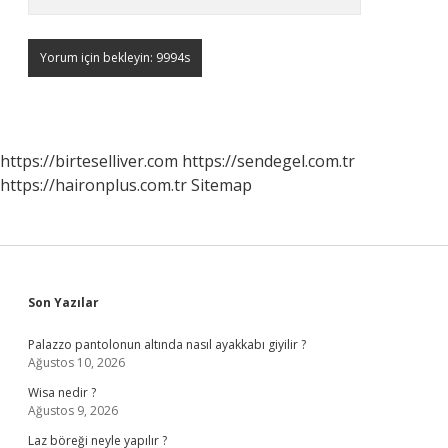
https://birteselliver.com
https://sendegel.com.tr
https://haironplus.com.tr
Sitemap
Sidebar
Son Yazılar
Palazzo pantolonun altında nasıl ayakkabı giyilir ?
Ağustos 10, 2026
Wisa nedir ?
Ağustos 9, 2026
Laz böreği neyle yapılır ?