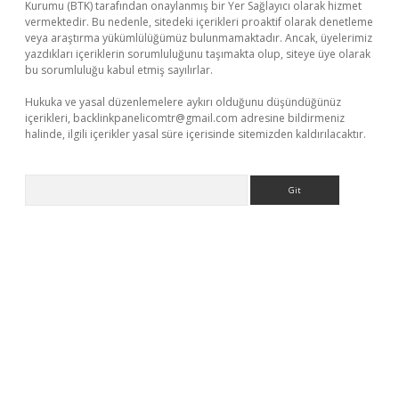
Kurumu (BTK) tarafından onaylanmış bir Yer Sağlayıcı olarak hizmet
vermektedir. Bu nedenle, sitedeki içerikleri proaktif olarak denetleme
veya araştırma yükümlülüğümüz bulunmamaktadır. Ancak, üyelerimiz
yazdıkları içeriklerin sorumluluğunu taşımakta olup, siteye üye olarak
bu sorumluluğu kabul etmiş sayılırlar.
Hukuka ve yasal düzenlemelere aykırı olduğunu düşündüğünüz
içerikleri,
backlinkpanelicomtr@gmail.com
adresine bildirmeniz
halinde, ilgili içerikler yasal süre içerisinde sitemizden kaldırılacaktır.
Arama
r giriş adresi
betexper.xyz
m elexbet