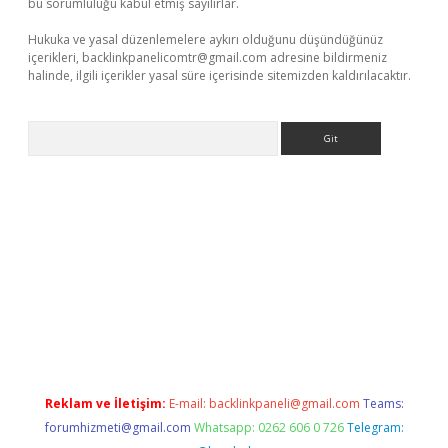
bu sorumluluğu kabul etmiş sayılırlar.
Hukuka ve yasal düzenlemelere aykırı olduğunu düşündüğünüz
içerikleri,
backlinkpanelicomtr@gmail.com
adresine bildirmeniz
halinde, ilgili içerikler yasal süre içerisinde sitemizden kaldırılacaktır.
Arama
iriş adresi
betexper.xyz
m elexbet
Reklam ve İletişim:
E-mail:
backlinkpaneli@gmail.com
Teams:
forumhizmeti@gmail.com
Whatsapp: 0262 606 0 726
Telegram: