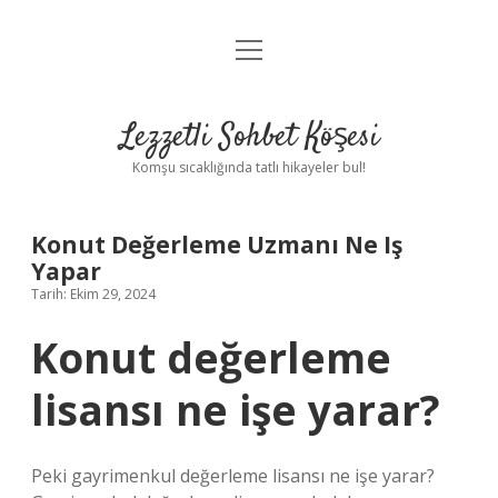
menüyü
Anasayfa
aç
Gizlilik Politikası
Lezzetli Sohbet Köşesi
Yasal Uyarı
Komşu sıcaklığında tatlı hikayeler bul!
Hakkımızda
Konut Değerleme Uzmanı Ne Iş
Yapar
Tarih: Ekim 29, 2024
Konut değerleme
lisansı ne işe yarar?
Peki gayrimenkul değerleme lisansı ne işe yarar?