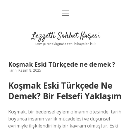
menüyü
Anasayfa
aç
Gizlilik Politikası
Lezzetli Sohbet Köşesi
Yasal Uyarı
Komşu sıcaklığında tatlı hikayeler bul!
Hakkımızda
Koşmak Eski Türkçede ne demek ?
Tarih: Kasım 8, 2025
Koşmak Eski Türkçede Ne
Demek? Bir Felsefi Yaklaşım
Koşmak, bir bedensel eylem olmanın ötesinde, tarih
boyunca insanın varlık mücadelesi ve düşünsel
evrimiyle ilişkilendirilmiş bir kavram olmuştur. Eski