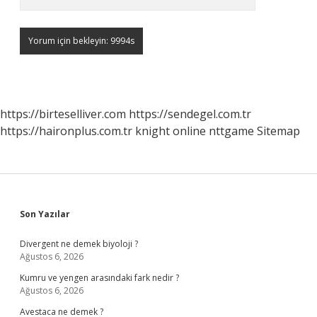
https://birteselliver.com
https://sendegel.com.tr
https://haironplus.com.tr
knight online
nttgame
Sitemap
Sidebar
Son Yazılar
Divergent ne demek biyoloji ?
Ağustos 6, 2026
Kumru ve yengen arasındaki fark nedir ?
Ağustos 6, 2026
Avestaca ne demek ?