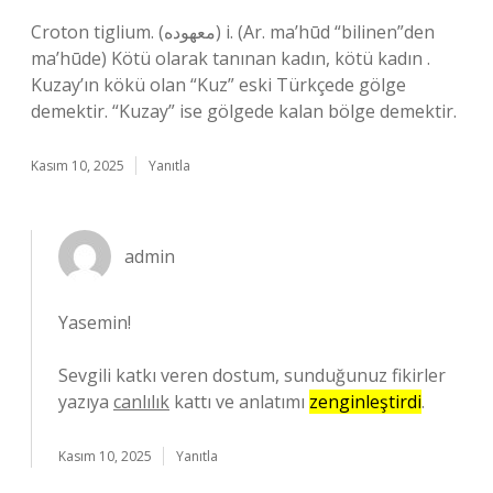
Croton tiglium. (ﻣﻌﻬﻮﺩﻩ) i. (Ar. ma’hūd “bilinen”den
ma’hūde) Kötü olarak tanınan kadın, kötü kadın .
Kuzay’ın kökü olan “Kuz” eski Türkçede gölge
demektir. “Kuzay” ise gölgede kalan bölge demektir.
Kasım 10, 2025
Yanıtla
admin
Yasemin!
Sevgili katkı veren dostum, sunduğunuz fikirler
yazıya
canlılık
kattı ve anlatımı
zenginleştirdi
.
Kasım 10, 2025
Yanıtla