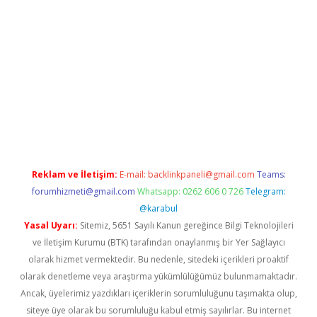
iriş adresi
betexper.xyz
m elexbet
Reklam ve İletişim:
E-mail:
backlinkpaneli@gmail.com
Teams:
forumhizmeti@gmail.com
Whatsapp: 0262 606 0 726
Telegram:
@karabul
Yasal Uyarı:
Sitemiz, 5651 Sayılı Kanun gereğince Bilgi Teknolojileri
ve İletişim Kurumu (BTK) tarafından onaylanmış bir Yer Sağlayıcı
olarak hizmet vermektedir. Bu nedenle, sitedeki içerikleri proaktif
olarak denetleme veya araştırma yükümlülüğümüz bulunmamaktadır.
Ancak, üyelerimiz yazdıkları içeriklerin sorumluluğunu taşımakta olup,
siteye üye olarak bu sorumluluğu kabul etmiş sayılırlar. Bu internet