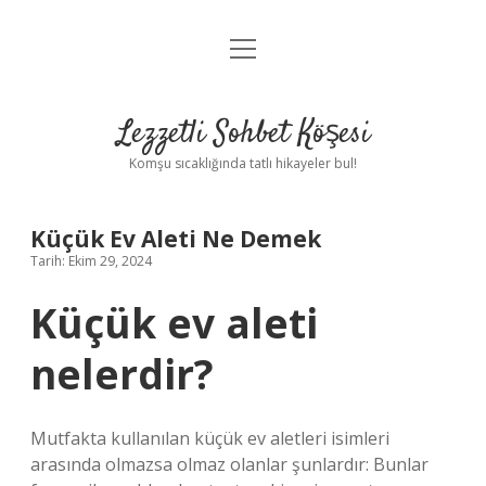
menüyü
Anasayfa
aç
Gizlilik Politikası
Lezzetli Sohbet Köşesi
Yasal Uyarı
Komşu sıcaklığında tatlı hikayeler bul!
Hakkımızda
Küçük Ev Aleti Ne Demek
Tarih: Ekim 29, 2024
Küçük ev aleti
nelerdir?
Mutfakta kullanılan küçük ev aletleri isimleri
arasında olmazsa olmaz olanlar şunlardır: Bunlar