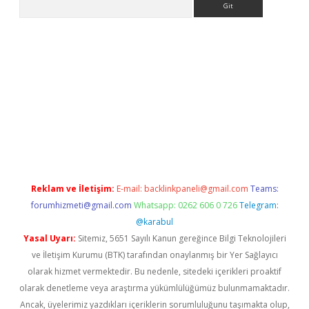
 giriş adresi
betexper.xyz
m elexbet
Reklam ve İletişim:
E-mail:
backlinkpaneli@gmail.com
Teams:
forumhizmeti@gmail.com
Whatsapp: 0262 606 0 726
Telegram:
@karabul
Yasal Uyarı:
Sitemiz, 5651 Sayılı Kanun gereğince Bilgi Teknolojileri
ve İletişim Kurumu (BTK) tarafından onaylanmış bir Yer Sağlayıcı
olarak hizmet vermektedir. Bu nedenle, sitedeki içerikleri proaktif
olarak denetleme veya araştırma yükümlülüğümüz bulunmamaktadır.
Ancak, üyelerimiz yazdıkları içeriklerin sorumluluğunu taşımakta olup,