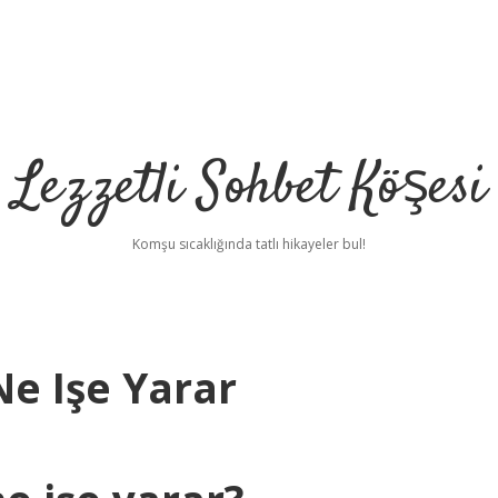
Lezzetli Sohbet Köşesi
Komşu sıcaklığında tatlı hikayeler bul!
e Işe Yarar
betci