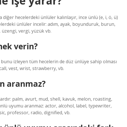
 işe yarar?
 diğer hecelerdeki ünlüler kalınlaşır, ince ünlü (e, i, ö, ü)
celerdeki ünlüler incelir: adım, ayak, boyunduruk, burun,
 üzengi, vergi, yüzük vb.
ek verin?
sa, bunu izleyen tüm hecelerin de düz ünlüye sahip olması
ll, vest, wrist, strawberry, vb.
an aranmaz?
dır: palm, avurt, mud, shell, kavuk, melon, roasting,
 ünlü uyumu aranmaz: actor, alcohol, label, typewriter,
c, professor, radio, dignified, vb.