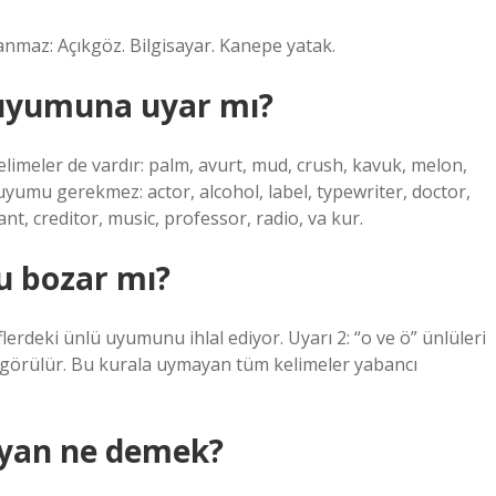
anmaz: Açıkgöz. Bilgisayar. Kanepe yatak.
 uyumuna uyar mı?
imeler de vardır: palm, avurt, mud, crush, kavuk, melon,
 uyumu gerekmez: actor, alcohol, label, typewriter, doctor,
t, creditor, music, professor, radio, va kur.
u bozar mı?
erdeki ünlü uyumunu ihlal ediyor. Uyarı 2: “o ve ö” ünlüleri
e görülür. Bu kurala uymayan tüm kelimeler yabancı
yan ne demek?