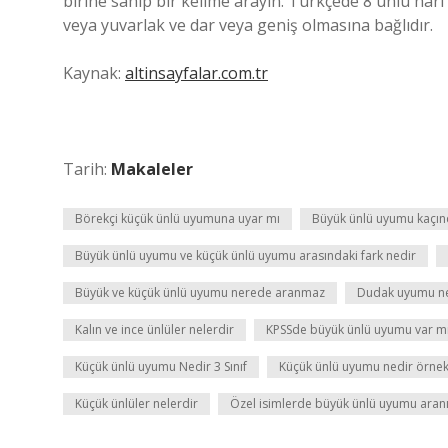
birine sahip bir kelime arayın. Türkçede 8 ünlü harf
veya yuvarlak ve dar veya geniş olmasına bağlıdır.
Kaynak:
altinsayfalar.com.tr
Tarih:
Makaleler
Börekçi küçük ünlü uyumuna uyar mı
Büyük ünlü uyumu kaçınc
Büyük ünlü uyumu ve küçük ünlü uyumu arasındaki fark nedir
Büyük ve küçük ünlü uyumu nerede aranmaz
Dudak uyumu n
Kalın ve ince ünlüler nelerdir
KPSSde büyük ünlü uyumu var m
Küçük ünlü uyumu Nedir 3 Sınıf
Küçük ünlü uyumu nedir örnek
Küçük ünlüler nelerdir
Özel isimlerde büyük ünlü uyumu aranı