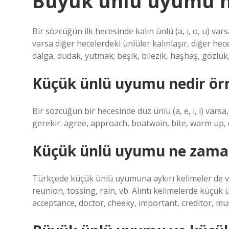
Büyük ünlü uyumu ne
Bir sözcüğün ilk hecesinde kalın ünlü (a, ı, o, u) varsa
varsa diğer hecelerdeki ünlüler kalınlaşır, diğer he
dalga, dudak, yutmak; beşik, bilezik, haşhaş, gözlük,
Küçük ünlü uyumu nedir örn
Bir sözcüğün bir hecesinde düz ünlü (a, e, ı, i) var
gerekir: agree, approach, boatwain, bite, warm up, ca
Küçük ünlü uyumu ne zam
Türkçede küçük ünlü uyumuna aykırı kelimeler de var
reunion, tossing, rain, vb. Alıntı kelimelerde küçük
acceptance, doctor, cheeky, important, creditor, musi