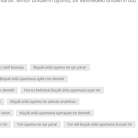
 vardır. Minör ünlülerin uyumu, bir kelimedeki ünlülerin düz
ı sınıf konusu
Büyük ünlü uyumu ne işe yarar
Büyük ünlü uyumuna aykırı ne demek
e demek
Horoz kelimesi küçük ünlü uyumuna uyar mı
ı
Küçük ünlü uyumu ne zaman aranmaz
 verin
Küçük ünlü uyumuna uymayan ne demek
r mı
Ten uyumu ne işe yarar
Yor eki küçük ünlü uyumunu bozar mı