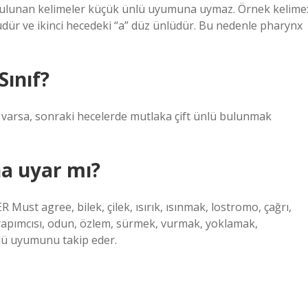
ü bulunan kelimeler küçük ünlü uyumuna uymaz. Örnek kelime
üdür ve ikinci hecedeki “a” düz ünlüdür. Bu nedenle pharynx
Sınıf?
 i) varsa, sonraki hecelerde mutlaka çift ünlü bulunmak
a uyar mı?
gree, bilek, çilek, ısırık, ısınmak, lostromo, çağrı,
yapımcısı, odun, özlem, sürmek, vurmak, yoklamak,
nlü uyumunu takip eder.