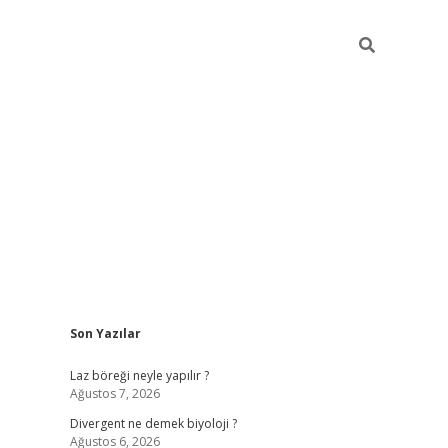
Sidebar
Son Yazılar
vdcasino güncel giriş
ilbet casino
ilbet yeni giriş
Betexper giri
Laz böreği neyle yapılır ?
Ağustos 7, 2026
Divergent ne demek biyoloji ?
Ağustos 6, 2026