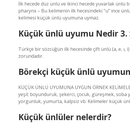
İlk hecede düz ünlü ve ikinci hecede yuvarlak ünl
pharynx – Bu kelimenin ilk hecesindeki “u” ince ünl
kelimesi küçük ünlü uyumuna uymaz.
Küçük ünlü uyumu Nedir 3. 
Türkçe bir sözcüğün ilk hecesinde çift ünlü (a, e, ı,
zorundadır.
Börekçi küçük ünlü uyumun
KÜÇÜK ÜNLÜ UYUMUNA UYGUN ÖRNEK KELİMELER Must a
yeşil; boyunduruk, şekerci, çocuk, güreşmek, soba 
yorgunluk, yumurta, kalpsiz vb. Kelimeler küçük ü
Küçük ünlüler nelerdir?