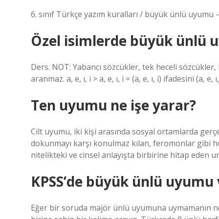
6. sınıf Türkçe yazım kuralları / büyük ünlü uyumu –
Özel isimlerde büyük ünlü 
Ders. NOT: Yabancı sözcükler, tek heceli sözcükler, 
aranmaz. a, e, ı, i > a, e, ı, i = (a, e, ı, i) ifadesini (a, e, 
Ten uyumu ne işe yarar?
Cilt uyumu, iki kişi arasında sosyal ortamlarda gerçe
dokunmayı karşı konulmaz kılan, feromonlar gibi horm
nitelikteki ve cinsel anlayışta birbirine hitap eden un
KPSS’de büyük ünlü uyumu 
Eğer bir soruda majör ünlü uyumuna uymamanın nede