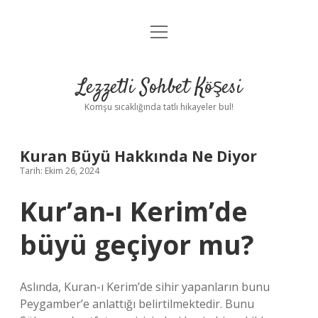
menüyü
Anasayfa
aç
Gizlilik Politikası
Lezzetli Sohbet Köşesi
Yasal Uyarı
Komşu sıcaklığında tatlı hikayeler bul!
Hakkımızda
Kuran Büyü Hakkında Ne Diyor
Tarih: Ekim 26, 2024
Kur’an-ı Kerim’de
büyü geçiyor mu?
Aslında, Kuran-ı Kerim’de sihir yapanların bunu
Peygamber’e anlattığı belirtilmektedir. Bunu