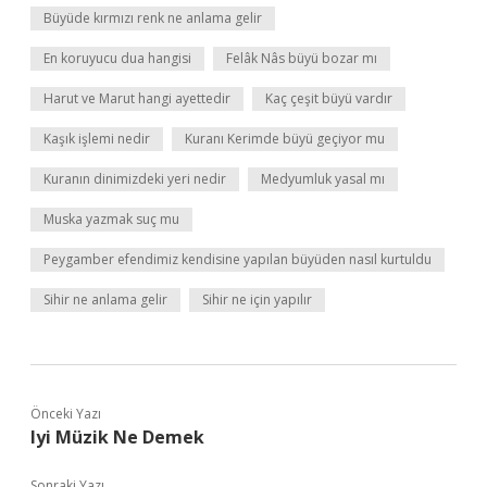
Büyüde kırmızı renk ne anlama gelir
En koruyucu dua hangisi
Felâk Nâs büyü bozar mı
Harut ve Marut hangi ayettedir
Kaç çeşit büyü vardır
Kaşık işlemi nedir
Kuranı Kerimde büyü geçiyor mu
Kuranın dinimizdeki yeri nedir
Medyumluk yasal mı
Muska yazmak suç mu
Peygamber efendimiz kendisine yapılan büyüden nasıl kurtuldu
Sihir ne anlama gelir
Sihir ne için yapılır
Önceki Yazı
Iyi Müzik Ne Demek
Sonraki Yazı