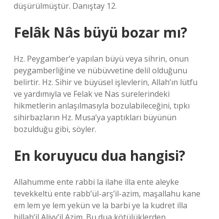
düşürülmüştür. Danıştay 12.
Felâk Nâs büyü bozar mı?
Hz. Peygamber’e yapılan büyü veya sihrin, onun
peygamberliğine ve nübüvvetine delil olduğunu
belirtir. Hz. Sihir ve büyüsel işlevlerin, Allah’ın lütfu
ve yardımıyla ve Felak ve Nas surelerindeki
hikmetlerin anlaşılmasıyla bozulabileceğini, tıpkı
sihirbazların Hz. Musa’ya yaptıkları büyünün
bozulduğu gibi, söyler.
En koruyucu dua hangisi?
Allahumme ente rabbi la ilahe illa ente aleyke
tevekkeltü ente rabb’ül-arş’il-azim, maşallahu kane
em lem ye lem yekün ve la barbi ye la kudret illa
billah’il Aliyy’il Azim. Bu dua kötülüklerden