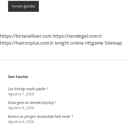
https://birteselliver.com
https://sendegel.com.tr
https://haironplus.com.tr
knight online
nttgame
Sitemap
Sidebar
Son Yazılar
Laz böreği neyle yapılır ?
Ağustos 7, 2026
Divergent ne demek biyoloji ?
Ağustos 6, 2026
Kumru ve yengen arasındaki fark nedir ?
Ağustos 6, 2026