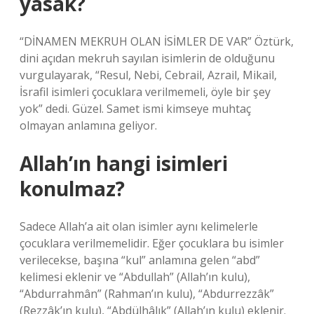
yasak?
“DİNAMEN MEKRUH OLAN İSİMLER DE VAR” Öztürk,
dini açıdan mekruh sayılan isimlerin de olduğunu
vurgulayarak, “Resul, Nebi, Cebrail, Azrail, Mikail,
İsrafil isimleri çocuklara verilmemeli, öyle bir şey
yok” dedi. Güzel. Samet ismi kimseye muhtaç
olmayan anlamına geliyor.
Allah’ın hangi isimleri
konulmaz?
Sadece Allah’a ait olan isimler aynı kelimelerle
çocuklara verilmemelidir. Eğer çocuklara bu isimler
verilecekse, başına “kul” anlamına gelen “abd”
kelimesi eklenir ve “Abdullah” (Allah’ın kulu),
“Abdurrahmân” (Rahman’ın kulu), “Abdurrezzâk”
(Rezzâk’ın kulu), “Abdülhâlık” (Allah’ın kulu) eklenir.