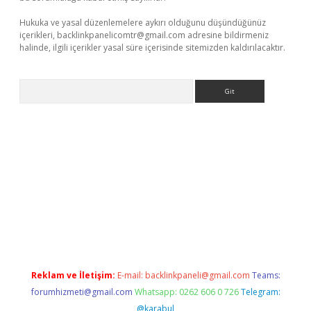
Hukuka ve yasal düzenlemelere aykırı olduğunu düşündüğünüz
içerikleri,
backlinkpanelicomtr@gmail.com
adresine bildirmeniz
halinde, ilgili içerikler yasal süre içerisinde sitemizden kaldırılacaktır.
Arama
giriş adresi
betexper.xyz
m elexbet
Reklam ve İletişim:
E-mail:
backlinkpaneli@gmail.com
Teams:
forumhizmeti@gmail.com
Whatsapp: 0262 606 0 726
Telegram:
@karabul