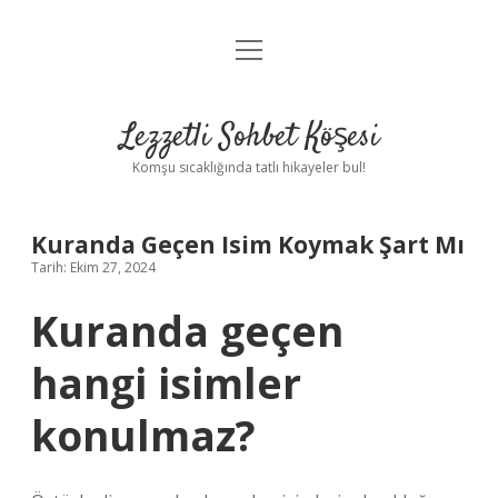
menüyü
Anasayfa
aç
Gizlilik Politikası
Lezzetli Sohbet Köşesi
Yasal Uyarı
Komşu sıcaklığında tatlı hikayeler bul!
Hakkımızda
Kuranda Geçen Isim Koymak Şart Mı
Tarih: Ekim 27, 2024
Kuranda geçen
hangi isimler
konulmaz?