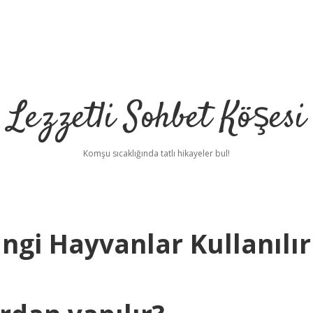
Lezzetli Sohbet Köşesi
Komşu sıcaklığında tatlı hikayeler bul!
ngi Hayvanlar Kullanılır
betci