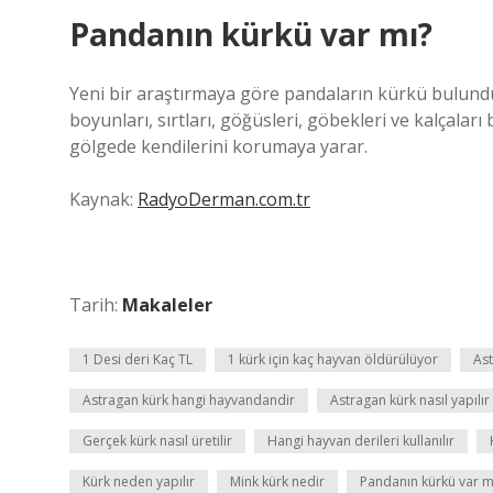
Pandanın kürkü var mı?
Yeni bir araştırmaya göre pandaların kürkü bulunduk
boyunları, sırtları, göğüsleri, göbekleri ve kalçalar
gölgede kendilerini korumaya yarar.
Kaynak:
RadyoDerman.com.tr
Tarih:
Makaleler
1 Desi deri Kaç TL
1 kürk için kaç hayvan öldürülüyor
Ast
Astragan kürk hangi hayvandandir
Astragan kürk nasıl yapılır
Gerçek kürk nasıl üretilir
Hangi hayvan derileri kullanılır
Kürk neden yapılır
Mink kürk nedir
Pandanın kürkü var m