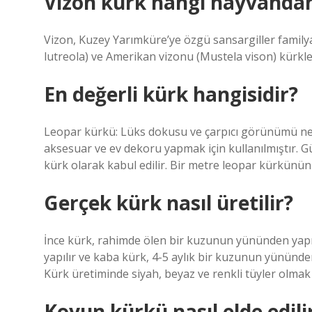
Vizon kürk hangi hayvandan 
Vizon, Kuzey Yarımküre’ye özgü sansargiller family
lutreola) ve Amerikan vizonu (Mustela vison) kürkleri i
En değerli kürk hangisidir?
Leopar kürkü: Lüks dokusu ve çarpıcı görünümü nede
aksesuar ve ev dekoru yapmak için kullanılmıştır. 
kürk olarak kabul edilir. Bir metre leopar kürkünün fi
Gerçek kürk nasıl üretilir?
İnce kürk, rahimde ölen bir kuzunun yününden yapıl
yapılır ve kaba kürk, 4-5 aylık bir kuzunun yününden
Kürk üretiminde siyah, beyaz ve renkli tüyler olmak ü
Koyun kürkü nasıl elde edili