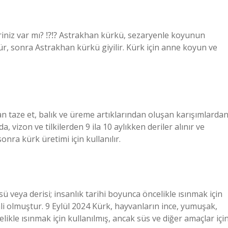
kriniz var mı? ⁉⁉ Astrakhan kürkü, sezaryenle koyunun
ür, sonra Astrakhan kürkü giyilir. Kürk için anne koyun ve
lan taze et, balık ve üreme artıklarından oluşan karışımlarda
 vizon ve tilkilerden 9 ila 10 aylıkken deriler alınır ve
nra kürk üretimi için kullanılır.
 veya derisi; insanlık tarihi boyunca öncelikle ısınmak için
li olmuştur. 9 Eylül 2024 Kürk, hayvanların ince, yumuşak,
elikle ısınmak için kullanılmış, ancak süs ve diğer amaçlar içi