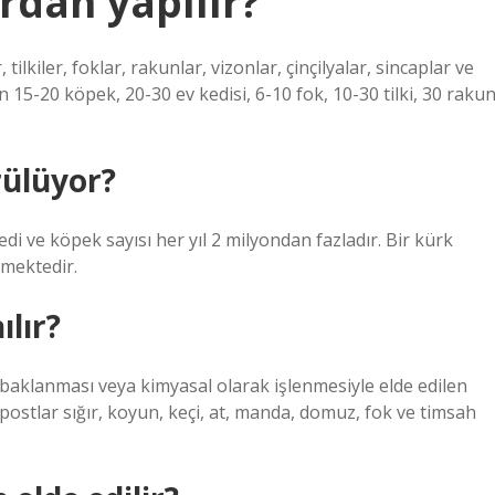
rdan yapılır?
ilkiler, foklar, rakunlar, vizonlar, çinçilyalar, sincaplar ve
15-20 köpek, 20-30 ev kedisi, 6-10 fok, 10-30 tilki, 30 rakun
rülüyor?
di ve köpek sayısı her yıl 2 milyondan fazladır. Bir kürk
lmektedir.
ılır?
abaklanması veya kimyasal olarak işlenmesiyle elde edilen
postlar sığır, koyun, keçi, at, manda, domuz, fok ve timsah