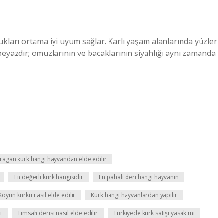
ları ortama iyi uyum sağlar. Karlı yaşam alanlarında yüzleri
ı beyazdır; omuzlarının ve bacaklarının siyahlığı aynı zamanda
ragan kürk hangi hayvandan elde edilir
En değerli kürk hangisidir
En pahalı deri hangi hayvanın
Koyun kürkü nasıl elde edilir
Kürk hangi hayvanlardan yapılır
ı
Timsah derisi nasıl elde edilir
Türkiyede kürk satışı yasak mı