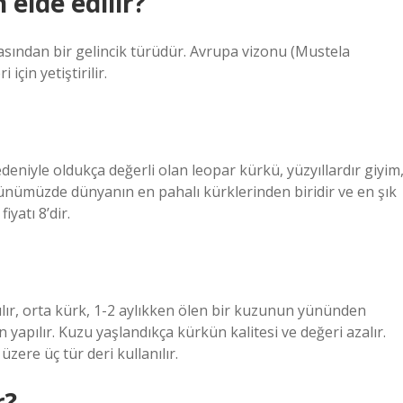
elde edilir?
asından bir gelincik türüdür. Avrupa vizonu (Mustela
çin yetiştirilir.
niyle oldukça değerli olan leopar kürkü, yüzyıllardır giyim
Günümüzde dünyanın en pahalı kürklerinden biridir ve en şık
yatı 8’dir.
ır, orta kürk, 1-2 aylıkken ölen bir kuzunun yününden
 yapılır. Kuzu yaşlandıkça kürkün kalitesi ve değeri azalır.
zere üç tür deri kullanılır.
r?