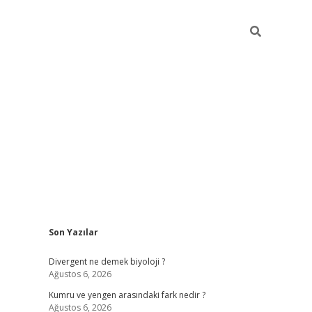
Sidebar
Son Yazılar
vdcasino güncel giriş
ilbet casino
ilbet yeni giriş
Betexper giriş
Divergent ne demek biyoloji ?
Ağustos 6, 2026
Kumru ve yengen arasındaki fark nedir ?
Ağustos 6, 2026