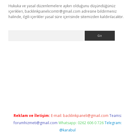
Hukuka ve yasal düzenlemelere aykırı olduğunu düşündüğünüz
içerikleri,
backlinkpanelicomtr@gmail.com
adresine bildirmeniz
halinde, ilgili içerikler yasal süre içerisinde sitemizden kaldırılacaktır.
Arama
iriş adresi
betexper.xyz
m elexbet
Reklam ve İletişim:
E-mail:
backlinkpaneli@gmail.com
Teams:
forumhizmeti@gmail.com
Whatsapp: 0262 606 0 726
Telegram:
@karabul