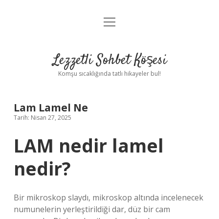
menüyü
Anasayfa
aç
Gizlilik Politikası
Lezzetli Sohbet Köşesi
Yasal Uyarı
Komşu sıcaklığında tatlı hikayeler bul!
Hakkımızda
Lam Lamel Ne
Tarih: Nisan 27, 2025
LAM nedir lamel
nedir?
Bir mikroskop slaydı, mikroskop altında incelenecek
numunelerin yerleştirildiği dar, düz bir cam