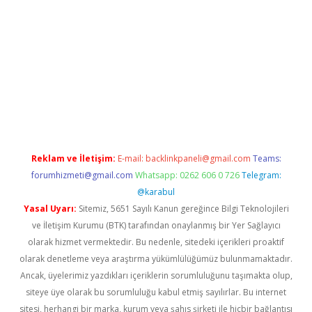
iriş adresi
betexper.xyz
m elexbet
Reklam ve İletişim:
E-mail:
backlinkpaneli@gmail.com
Teams:
forumhizmeti@gmail.com
Whatsapp: 0262 606 0 726
Telegram:
@karabul
Yasal Uyarı:
Sitemiz, 5651 Sayılı Kanun gereğince Bilgi Teknolojileri
ve İletişim Kurumu (BTK) tarafından onaylanmış bir Yer Sağlayıcı
olarak hizmet vermektedir. Bu nedenle, sitedeki içerikleri proaktif
olarak denetleme veya araştırma yükümlülüğümüz bulunmamaktadır.
Ancak, üyelerimiz yazdıkları içeriklerin sorumluluğunu taşımakta olup,
siteye üye olarak bu sorumluluğu kabul etmiş sayılırlar. Bu internet
sitesi, herhangi bir marka, kurum veya şahıs şirketi ile hiçbir bağlantısı