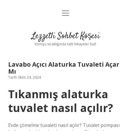
menüyü
Anasayfa
aç
Gizlilik Politikası
Lezzetli Sohbet Köşesi
Yasal Uyarı
Komşu sıcaklığında tatlı hikayeler bul!
Hakkımızda
Lavabo Açıcı Alaturka Tuvaleti Açar
Mı
Tarih: Ekim 24, 2024
Tıkanmış alaturka
tuvalet nasıl açılır?
Evde çömelme tuvaleti nasıl açılır? Tuvalet pompası