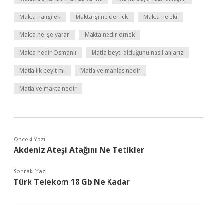
Makta hangi ek
Makta işi ne demek
Makta ne eki
Makta ne işe yarar
Makta nedir örnek
Makta nedir Osmanlı
Matla beyti olduğunu nasıl anlarız
Matla ilk beyit mi
Matla ve mahlas nedir
Matla ve makta nedir
Önceki Yazı
Akdeniz Ateşi Atağını Ne Tetikler
Sonraki Yazı
Türk Telekom 18 Gb Ne Kadar