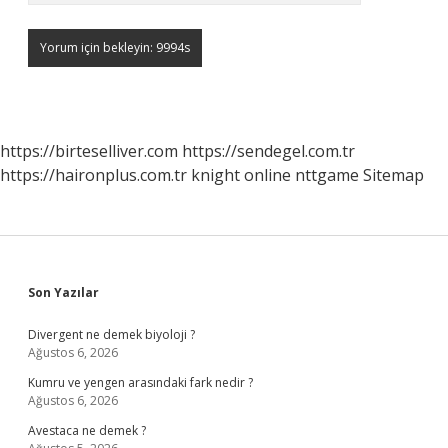
https://birteselliver.com
https://sendegel.com.tr
https://haironplus.com.tr
knight online
nttgame
Sitemap
Sidebar
Son Yazılar
Divergent ne demek biyoloji ?
Ağustos 6, 2026
Kumru ve yengen arasındaki fark nedir ?
Ağustos 6, 2026
Avestaca ne demek ?