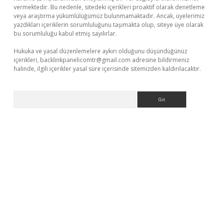
vermektedir. Bu nedenle, sitedeki içerikleri proaktif olarak denetleme
veya araştırma yükümlülüğümüz bulunmamaktadır. Ancak, üyelerimiz
yazdıkları içeriklerin sorumluluğunu taşımakta olup, siteye üye olarak
bu sorumluluğu kabul etmiş sayılırlar.
Hukuka ve yasal düzenlemelere aykırı olduğunu düşündüğünüz
içerikleri,
backlinkpanelicomtr@gmail.com
adresine bildirmeniz
halinde, ilgili içerikler yasal süre içerisinde sitemizden kaldırılacaktır.
Arama
t yeni giriş
Betexper giriş adresi
betexper.xyz
m elexbet