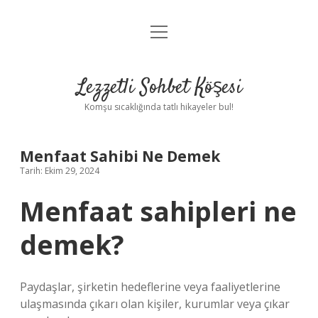
menüyü
Anasayfa
aç
Gizlilik Politikası
Lezzetli Sohbet Köşesi
Yasal Uyarı
Komşu sıcaklığında tatlı hikayeler bul!
Hakkımızda
Menfaat Sahibi Ne Demek
Tarih: Ekim 29, 2024
Menfaat sahipleri ne
demek?
Paydaşlar, şirketin hedeflerine veya faaliyetlerine
ulaşmasında çıkarı olan kişiler, kurumlar veya çıkar