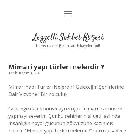
menüyü
Anasayfa
aç
Gizlilik Politikası
Lezzetli Sohbet Köşesi
Yasal Uyarı
Komşu sıcaklığında tatlı hikayeler bul!
Hakkımızda
Mimari yapı türleri nelerdir ?
Tarih: Kasım 1, 2025
Mimari Yapı Türleri Nelerdir? Geleceğin Şehirlerine
Dair Vizyoner Bir Yolculuk
Geleceğe dair konuşmayı en çok mimari üzerinden
yapmayı severim. Çünkü şehirlerin silueti, aslında
insanlığın hayal gücünün gökyüzüne kazınmış
hâlidir. “Mimari yapı türleri nelerdir?” sorusu sadece