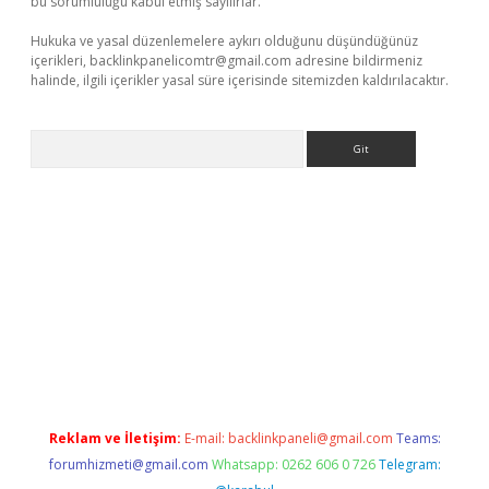
bu sorumluluğu kabul etmiş sayılırlar.
Hukuka ve yasal düzenlemelere aykırı olduğunu düşündüğünüz
içerikleri,
backlinkpanelicomtr@gmail.com
adresine bildirmeniz
halinde, ilgili içerikler yasal süre içerisinde sitemizden kaldırılacaktır.
Arama
 giriş adresi
betexper.xyz
m elexbet
Reklam ve İletişim:
E-mail:
backlinkpaneli@gmail.com
Teams:
forumhizmeti@gmail.com
Whatsapp: 0262 606 0 726
Telegram: