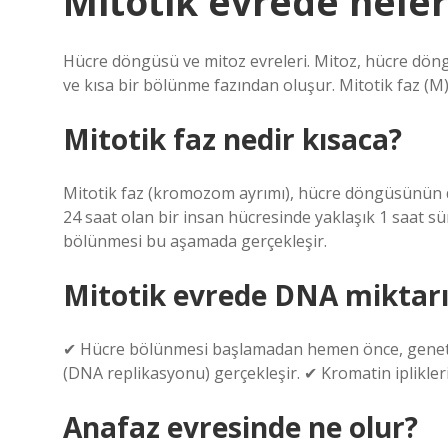
Mitotik evrede neler
Hücre döngüsü ve mitoz evreleri. Mitoz, hücre dön
ve kısa bir bölünme fazından oluşur. Mitotik faz (
Mitotik faz nedir kısaca?
Mitotik faz (kromozom ayrımı), hücre döngüsünün di
24 saat olan bir insan hücresinde yaklaşık 1 saat s
bölünmesi bu aşamada gerçekleşir.
Mitotik evrede DNA miktarı 
✔ Hücre bölünmesi başlamadan hemen önce, genetik 
(DNA replikasyonu) gerçekleşir. ✔ Kromatin iplikleri k
Anafaz evresinde ne olur?