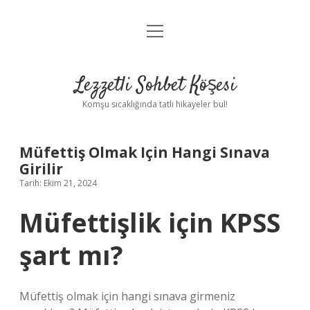
menüyü
Anasayfa
aç
Gizlilik Politikası
Lezzetli Sohbet Köşesi
Yasal Uyarı
Komşu sıcaklığında tatlı hikayeler bul!
Hakkımızda
Müfettiş Olmak Için Hangi Sınava
Girilir
Tarih: Ekim 21, 2024
Müfettişlik için KPSS
şart mı?
Müfettiş olmak için hangi sınava girmeniz