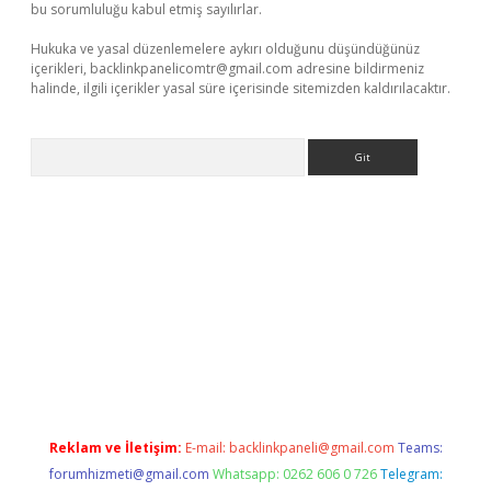
bu sorumluluğu kabul etmiş sayılırlar.
Hukuka ve yasal düzenlemelere aykırı olduğunu düşündüğünüz
içerikleri,
backlinkpanelicomtr@gmail.com
adresine bildirmeniz
halinde, ilgili içerikler yasal süre içerisinde sitemizden kaldırılacaktır.
Arama
giriş adresi
betexper.xyz
m elexbet
Reklam ve İletişim:
E-mail:
backlinkpaneli@gmail.com
Teams:
forumhizmeti@gmail.com
Whatsapp: 0262 606 0 726
Telegram: