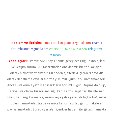
r giriş adresi
betexper.xyz
m elexbet
Reklam ve İletişim:
E-mail:
backlinkpaneli@gmail.com
Teams:
forumhizmeti@gmail.com
Whatsapp: 0262 606 0 726
Telegram:
@karabul
Yasal Uyarı:
Sitemiz, 5651 Sayılı Kanun gereğince Bilgi Teknolojileri
ve İletişim Kurumu (BTK) tarafından onaylanmış bir Yer Sağlayıcı
olarak hizmet vermektedir. Bu nedenle, sitedeki içerikleri proaktif
olarak denetleme veya araştırma yükümlülüğümüz bulunmamaktadır.
Ancak, üyelerimiz yazdıkları içeriklerin sorumluluğunu taşımakta olup,
siteye üye olarak bu sorumluluğu kabul etmiş sayılırlar. Bu internet
sitesi, herhangi bir marka, kurum veya şahıs şirketi ile hiçbir bağlantısı
bulunmamaktadır. Sitede yalnızca kendi hazırladığımız makaleler
paylaşılmaktadır. Burada yer alan içerikler haber niteliği taşımamakta