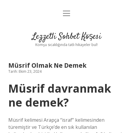
menüyü
Anasayfa
aç
Gizlilik Politikası
Lezzetli Sohbet Köşesi
Yasal Uyarı
Komşu sıcaklığında tatlı hikayeler bul!
Hakkımızda
Müsrif Olmak Ne Demek
Tarih: Ekim 23, 2024
Müsrif davranmak
ne demek?
Müsrif kelimesi Arapça “israf” kelimesinden
türemiştir ve Türkçe’de en sık kullanılan