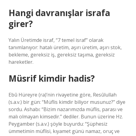
Hangi davranışlar israfa
girer?
Yalın Üretimde israf, “7 temel israf” olarak
tanımlanıyor: hatalı üretim, aşırı üretim, aşırı stok,
bekleme, gereksiz iş, gereksiz taşıma, gereksiz
hareketler.
Müsrif kimdir hadis?
Ebû Hüreyre (ra)’nin rivayetine göre, Resûlullah
(s.a.v.) bir gün: “Müflis kimdir biliyor musunuz?” diye
sordu. Ashabı: “Bizim nazarımızda müflis, parası ve
malı olmayan kimsedir.” dediler. Bunun üzerine Hz.
Peygamber (s.a.v.) şöyle buyurdu: “Şüphesiz
ümmetimin müflisi, kıyamet günü namaz, oruç ve