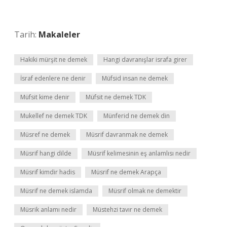
Tarih:
Makaleler
Hakiki mürşit ne demek
Hangi davranışlar israfa girer
İsraf edenlere ne denir
Müfsid insan ne demek
Müfsit kime denir
Müfsit ne demek TDK
Mukellef ne demek TDK
Münferid ne demek din
Müsref ne demek
Müsrif davranmak ne demek
Müsrif hangi dilde
Müsrif kelimesinin eş anlamlısı nedir
Müsrif kimdir hadis
Müsrif ne demek Arapça
Müsrif ne demek islamda
Müsrif olmak ne demektir
Müsrik anlamı nedir
Müstehzi tavır ne demek