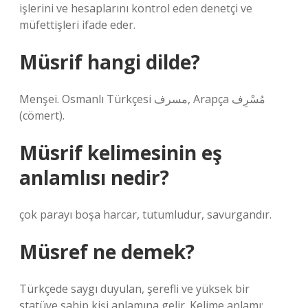
işlerini ve hesaplarını kontrol eden denetçi ve
müfettişleri ifade eder.
Müsrif hangi dilde?
Menşei. Osmanlı Türkçesi مسرف‎, Arapça مُسْرِف‎
(cömert).
Müsrif kelimesinin eş
anlamlısı nedir?
çok parayı boşa harcar, tutumludur, savurgandır.
Müsref ne demek?
Türkçede saygı duyulan, şerefli ve yüksek bir
statüye sahip kişi anlamına gelir. Kelime anlamı: