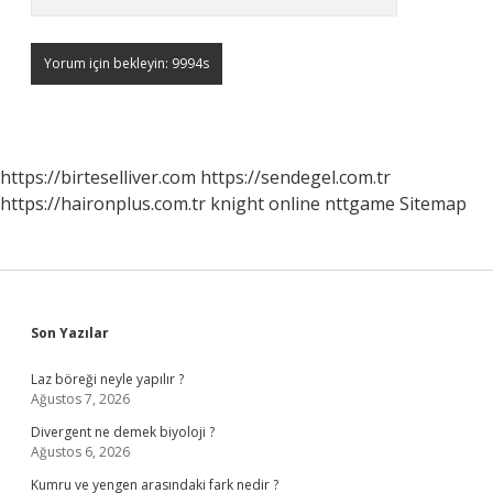
https://birteselliver.com
https://sendegel.com.tr
https://haironplus.com.tr
knight online
nttgame
Sitemap
Sidebar
Son Yazılar
Laz böreği neyle yapılır ?
Ağustos 7, 2026
Divergent ne demek biyoloji ?
Ağustos 6, 2026
Kumru ve yengen arasındaki fark nedir ?