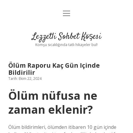
menüyü
Anasayfa
aç
Gizlilik Politikası
Lezzetli Sohbet Köşesi
Yasal Uyarı
Komşu sıcaklığında tatlı hikayeler bul!
Hakkımızda
Ölüm Raporu Kaç Gün Içinde
Bildirilir
Tarih: Ekim 22, 2024
Ölüm nüfusa ne
zaman eklenir?
Ölüm bildirimleri, ölümden itibaren 10 gün içinde