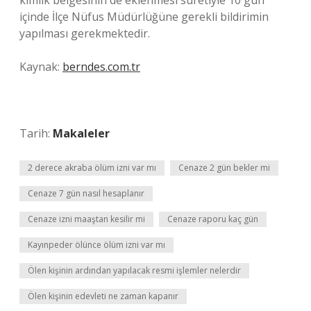
kimlik belgesinin de eklenmesi suretiyle 10 gün
içinde İlçe Nüfus Müdürlüğüne gerekli bildirimin
yapılması gerekmektedir.
Kaynak:
berndes.com.tr
Tarih:
Makaleler
2 derece akraba ölüm izni var mı
Cenaze 2 gün bekler mi
Cenaze 7 gün nasıl hesaplanır
Cenaze izni maaştan kesilir mi
Cenaze raporu kaç gün
Kayınpeder ölünce ölüm izni var mı
Ölen kişinin ardından yapılacak resmi işlemler nelerdir
Ölen kişinin edevleti ne zaman kapanır