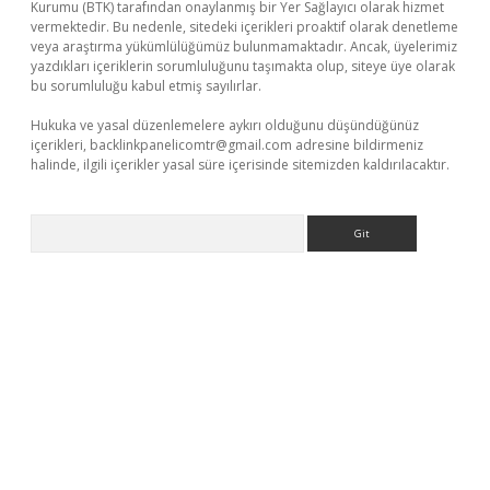
Kurumu (BTK) tarafından onaylanmış bir Yer Sağlayıcı olarak hizmet
vermektedir. Bu nedenle, sitedeki içerikleri proaktif olarak denetleme
veya araştırma yükümlülüğümüz bulunmamaktadır. Ancak, üyelerimiz
yazdıkları içeriklerin sorumluluğunu taşımakta olup, siteye üye olarak
bu sorumluluğu kabul etmiş sayılırlar.
Hukuka ve yasal düzenlemelere aykırı olduğunu düşündüğünüz
içerikleri,
backlinkpanelicomtr@gmail.com
adresine bildirmeniz
halinde, ilgili içerikler yasal süre içerisinde sitemizden kaldırılacaktır.
Arama
riş adresi
betexper.xyz
m elexbet