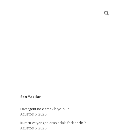
Sidebar
Son Yazılar
vdcasino güncel giriş
ilbet casino
ilbet yeni giriş
Betexper giri
Divergent ne demek biyoloji ?
Ağustos 6, 2026
Kumru ve yengen arasındaki fark nedir ?
Ağustos 6, 2026