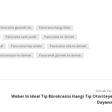
Panorama güvenilir mi
Panorama hangi dilde
Panorama nasıl yazılır
Panorama ne demek
af
Panorama neyi anlatır
Panorama oda ne demek
anoramasını ne demek
Panoramik görmek ne demek
Sonraki Yaz
Weber In Ideal Tip Bürokrasisi Hangi Tip Otoritey
Dayanı