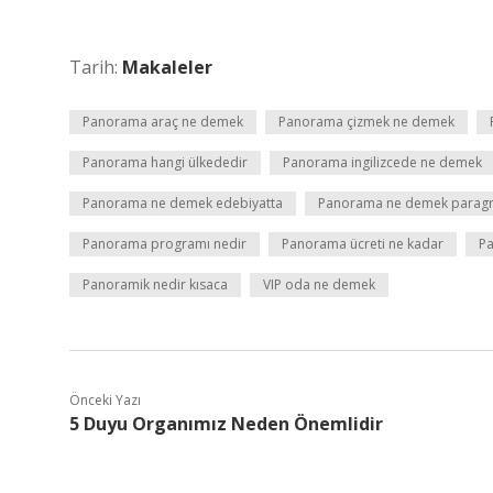
Tarih:
Makaleler
Panorama araç ne demek
Panorama çizmek ne demek
Panorama hangi ülkededir
Panorama ingilizcede ne demek
Panorama ne demek edebiyatta
Panorama ne demek paragr
Panorama programı nedir
Panorama ücreti ne kadar
P
Panoramik nedir kısaca
VIP oda ne demek
Önceki Yazı
5 Duyu Organımız Neden Önemlidir