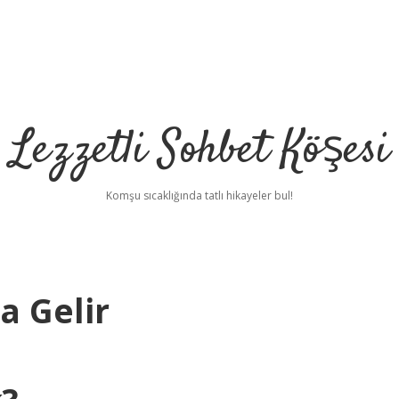
Lezzetli Sohbet Köşesi
Komşu sıcaklığında tatlı hikayeler bul!
 Gelir
betci