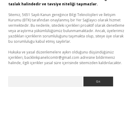
taslak halindedir ve tavsiye niteliği taşımazlar.
Sitemiz, 5651 Sayılı Kanun gereğince Bilgi Teknolojileri ve İletişim
Kurumu (BTK) tarafından onaylanmış bir Yer Sağlayıcı olarak hizmet
vermektedir. Bu nedenle, sitedeki içerikleri proaktif olarak denetleme
veya araştırma yükümlülüğümüz bulunmamaktadır. Ancak, üyelerimiz
yazdıkları içeriklerin sorumluluğunu taşımakta olup, siteye üye olarak
bu sorumluluğu kabul etmiş sayılırlar.
Hukuka ve yasal düzenlemelere aykırı olduğunu düşündüğünüz
içerikleri,
backlinkpanelicomtr@gmail.com
adresine bildirmeniz
halinde, ilgili içerikler yasal süre içerisinde sitemizden kaldırılacaktır.
Arama
riş adresi
betexper.xyz
m elexbet