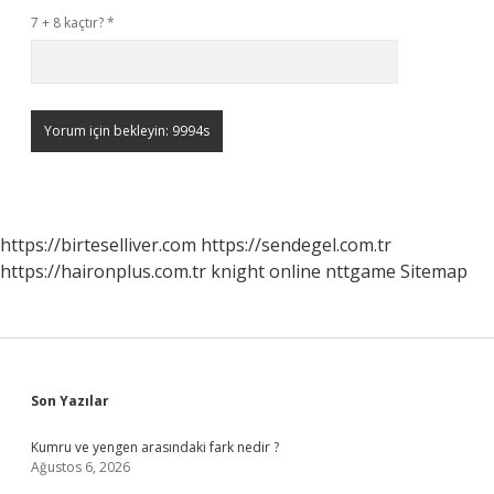
7 + 8 kaçtır?
*
https://birteselliver.com
https://sendegel.com.tr
https://haironplus.com.tr
knight online
nttgame
Sitemap
Sidebar
Son Yazılar
Kumru ve yengen arasındaki fark nedir ?
Ağustos 6, 2026