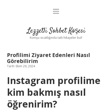
menüyü
Anasayfa
aç
Gizlilik Politikası
Lezzetli Sohbet Köşesi
Yasal Uyarı
Komşu sıcaklığında tatlı hikayeler bul!
Hakkımızda
Profilimi Ziyaret Edenleri Nasıl
Görebilirim
Tarih: Ekim 29, 2024
Instagram profilime
kim bakmış nasıl
öğrenirim?