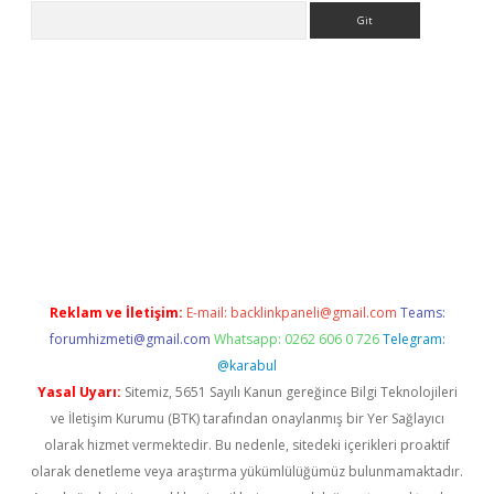
Arama
iriş adresi
betexper.xyz
m elexbet
Reklam ve İletişim:
E-mail:
backlinkpaneli@gmail.com
Teams:
forumhizmeti@gmail.com
Whatsapp: 0262 606 0 726
Telegram:
@karabul
Yasal Uyarı:
Sitemiz, 5651 Sayılı Kanun gereğince Bilgi Teknolojileri
ve İletişim Kurumu (BTK) tarafından onaylanmış bir Yer Sağlayıcı
olarak hizmet vermektedir. Bu nedenle, sitedeki içerikleri proaktif
olarak denetleme veya araştırma yükümlülüğümüz bulunmamaktadır.