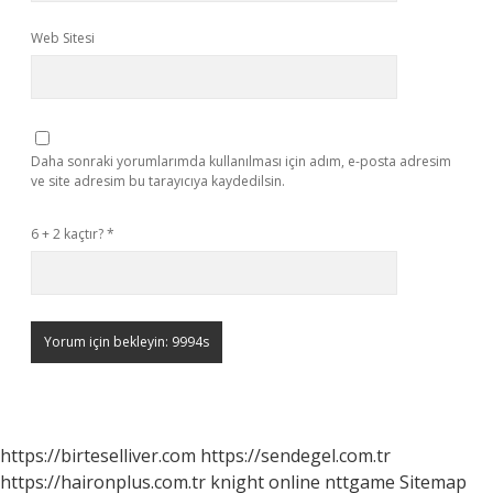
Web Sitesi
Daha sonraki yorumlarımda kullanılması için adım, e-posta adresim
ve site adresim bu tarayıcıya kaydedilsin.
6 + 2 kaçtır?
*
https://birteselliver.com
https://sendegel.com.tr
https://haironplus.com.tr
knight online
nttgame
Sitemap