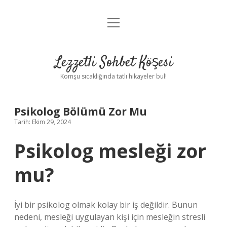
menüyü
Anasayfa
aç
Gizlilik Politikası
Lezzetli Sohbet Köşesi
Yasal Uyarı
Komşu sıcaklığında tatlı hikayeler bul!
Hakkımızda
Psikolog Bölümü Zor Mu
Tarih: Ekim 29, 2024
Psikolog mesleği zor
mu?
İyi bir psikolog olmak kolay bir iş değildir. Bunun
nedeni, mesleği uygulayan kişi için mesleğin stresli