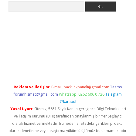
Arama
Betexper giriş adresi
betexper.xyz
m elexbet
Reklam ve İletişim:
E-mail:
backlinkpaneli@gmail.com
Teams:
forumhizmeti@gmail.com
Whatsapp: 0262 606 0 726
Telegram:
@karabul
Yasal Uyarı:
Sitemiz, 5651 Sayılı Kanun gereğince Bilgi Teknolojileri
ve İletişim Kurumu (BTK) tarafından onaylanmış bir Yer Sağlayıcı
olarak hizmet vermektedir. Bu nedenle, sitedeki içerikleri proaktif
olarak denetleme veya araştırma yükümlülüğümüz bulunmamaktadır.