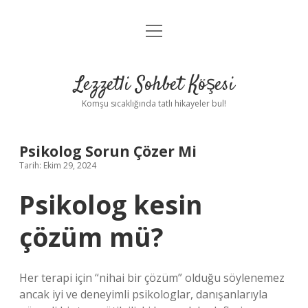
menüyü
Anasayfa
aç
Gizlilik Politikası
Lezzetli Sohbet Köşesi
Yasal Uyarı
Komşu sıcaklığında tatlı hikayeler bul!
Hakkımızda
Psikolog Sorun Çözer Mi
Tarih: Ekim 29, 2024
Psikolog kesin
çözüm mü?
Her terapi için “nihai bir çözüm” olduğu söylenemez
ancak iyi ve deneyimli psikologlar, danışanlarıyla