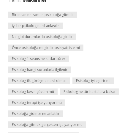
Tarih:
Makaleler
Bir insan ne zaman psikoloğa gitmeli
İyi bir psikolog nasıl anlaşılır
Ne gibi durumlarda psikoloğa gidilir
Önce psikoloğa mı gidilir psikiyatriste mi
Psikolog 1 seans ne kadar sürer
Psikolog hangi sorunlarla ilgilenir
Psikolog ilk görüşme nasıl olmalı
Psikolog iyileştirir mi
Psikolog kesin çözüm mü
Psikolog ne tür hastalara bakar
Psikolog terapi işe yarıyor mu
Psikoloğa gidince ne anlatılır
Psikoloğa gitmek gerçekten işe yarıyor mu