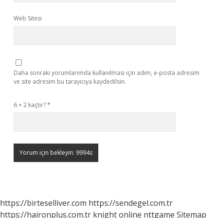
Web Sitesi
Daha sonraki yorumlarımda kullanılması için adım, e-posta adresim
ve site adresim bu tarayıcıya kaydedilsin.
6 + 2 kaçtır?
*
https://birteselliver.com
https://sendegel.com.tr
https://haironplus.com.tr
knight online
nttgame
Sitemap