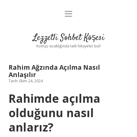
menüyü
Anasayfa
aç
Gizlilik Politikası
Lezzetli Sohbet Köşesi
Yasal Uyarı
Komşu sıcaklığında tatlı hikayeler bul!
Hakkımızda
Rahim Ağzında Açılma Nasıl
Anlaşılır
Tarih: Ekim 24, 2024
Rahimde açılma
olduğunu nasıl
anlarız?