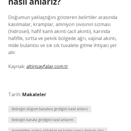
nasıl anlarız?
Doğumun yaklaştığını gösteren belirtiler arasında
kasılmalar, kramplar, amniyon sıvısının sızması
(hidrosel), hafif kanlı akıntı (acil akıntı), karında
hafiflik, sırtta ve pelvik bölgede ağrı, vajinal akıntı,
mide bulantısı ve sık sık tuvalete gitme ihtiyacı yer
alır.
Kaynak:
altinsayfalar.com.tr
Tarih:
Makaleler
Bebeğin doğum kanalına girdiğini nasıl anlarız
Bebeğin kanala girdiğini nasıl anlarım
Hamilelikte açılma olduktan ne kadar sonra doğum olur