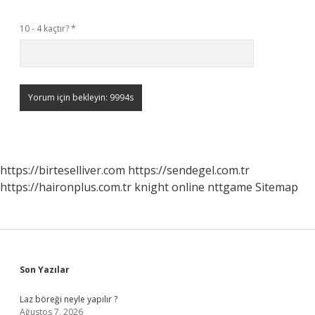
10 - 4 kaçtır?
*
https://birteselliver.com
https://sendegel.com.tr
https://haironplus.com.tr
knight online
nttgame
Sitemap
Sidebar
Son Yazılar
Laz böreği neyle yapılır ?
Ağustos 7, 2026