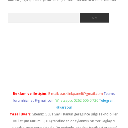
Arama
iriş adresi
betexper.xyz
m elexbet
Reklam ve İletişim:
E-mail:
backlinkpaneli@gmail.com
Teams:
forumhizmeti@gmail.com
Whatsapp: 0262 606 0 726
Telegram:
@karabul
Yasal Uyarı:
Sitemiz, 5651 Sayılı Kanun gereğince Bilgi Teknolojileri
ve İletişim Kurumu (BTK) tarafından onaylanmış bir Yer Sağlayıcı
olarak hizmet vermektedir. Bu nedenle, sitedeki içerikleri proaktif