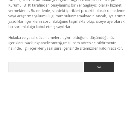
Kurumu (BTK) tarafından onaylanmış bir Yer Sağlayıcı olarak hizmet
vermektedir. Bu nedenle, sitedeki içerikleri proaktif olarak denetleme
veya araştırma yükümlülüğümüz bulunmamaktadır. Ancak, üyelerimiz
yazdıkları içeriklerin sorumluluğunu taşımakta olup, siteye üye olarak
bu sorumluluğu kabul etmiş sayılırlar.
Hukuka ve yasal düzenlemelere aykırı olduğunu düşündüğünüz
içerikleri,
backlinkpanelicomtr@gmail.com
adresine bildirmeniz
halinde, ilgili içerikler yasal süre içerisinde sitemizden kaldırılacaktır.
Arama
r giriş adresi
betexper.xyz
m elexbet