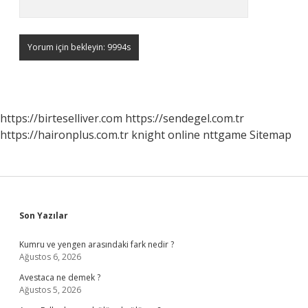
https://birteselliver.com
https://sendegel.com.tr
https://haironplus.com.tr
knight online
nttgame
Sitemap
Sidebar
Son Yazılar
Kumru ve yengen arasındaki fark nedir ?
Ağustos 6, 2026
Avestaca ne demek ?
Ağustos 5, 2026