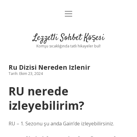
menüyü
Anasayfa
aç
Gizlilik Politikası
Lezzetli Sohbet Köşesi
Yasal Uyarı
Komşu sıcaklığında tatlı hikayeler bul!
Hakkımızda
Ru Dizisi Nereden Izlenir
Tarih: Ekim 23, 2024
RU nerede
izleyebilirim?
RU – 1. Sezonu şu anda Gain’de izleyebilirsiniz.