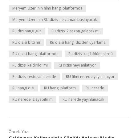
Meryem Uzerlinin filmi hangi platformda
Meryem Uzerlinin RU dizisi ne zaman başlayacak
Ru dizi hangi gün
Ru dizisi 2 sezon gelecek mi
RU dizisi bitti mi
Ru dizisi hangi diziden uyarlama
RU dizisi hangi platformda
Ru dizisi kaç bölüm sürdü
Ru dizisi kaldırıldı mı
Ru dizisi neyi anlatıyor
Ru dizisi restoran nerede
RU filmi nerede yayınlanıyor
Ru hangi dizi
RU hangi platform
RU nerede
RU nerede izleyebilirim
RU nerede yayınlanacak
Önceki Yazı