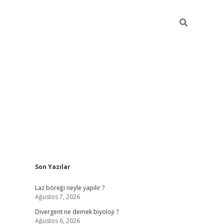
Sidebar
Son Yazılar
betci
vdcasino güncel giriş
ilbet casino
ilbet yeni giriş
Betexper
Laz böreği neyle yapılır ?
Ağustos 7, 2026
Divergent ne demek biyoloji ?
Ağustos 6, 2026