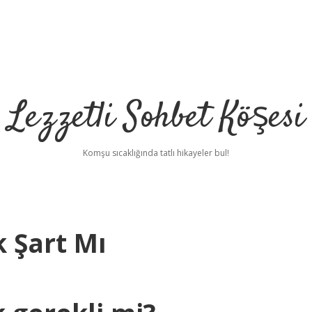
Lezzetli Sohbet Köşesi
Komşu sıcaklığında tatlı hikayeler bul!
 Şart Mı