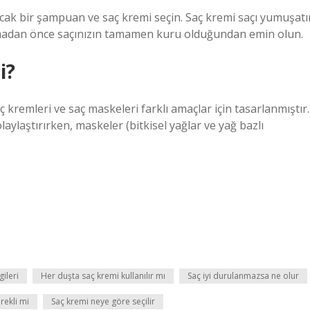
lacak bir şampuan ve saç kremi seçin. Saç kremi saçı yumuşatı
lamadan önce saçınızın tamamen kuru olduğundan emin olun.
i?
 kremleri ve saç maskeleri farklı amaçlar için tasarlanmıştır.
aylaştırırken, maskeler (bitkisel yağlar ve yağ bazlı
gileri
Her duşta saç kremi kullanılır mı
Saç iyi durulanmazsa ne olur
rekli mi
Saç kremi neye göre seçilir