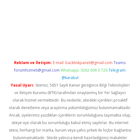
giriş adresi
betexper.xyz
m elexbet
Reklam ve İletişim:
E-mail:
backlinkpaneli@gmail.com
Teams:
forumhizmeti@gmail.com
Whatsapp: 0262 606 0 726
Telegram:
@karabul
Yasal Uyarı:
Sitemiz, 5651 Sayılı Kanun gereğince Bilgi Teknolojileri
ve İletişim Kurumu (BTK) tarafından onaylanmış bir Yer Sağlayıcı
olarak hizmet vermektedir. Bu nedenle, sitedeki içerikleri proaktif
olarak denetleme veya araştırma yükümlülüğümüz bulunmamaktadır.
Ancak, üyelerimiz yazdıkları içeriklerin sorumluluğunu taşımakta olup,
siteye üye olarak bu sorumluluğu kabul etmiş sayılırlar. Bu internet
sitesi, herhangi bir marka, kurum veya şahıs şirketi ile hiçbir bağlantısı
bulunmamaktadır. Sitede yalnızca kendi hazırladığımız makaleler