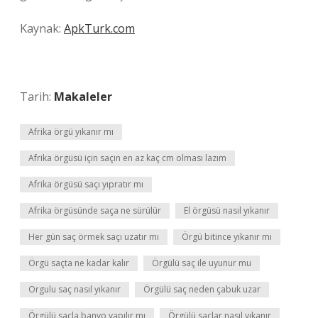
Kaynak:
ApkTurk.com
Tarih:
Makaleler
Afrika örgü yıkanır mı
Afrika örgüsü için saçın en az kaç cm olması lazım
Afrika örgüsü saçı yıpratır mı
Afrika örgüsünde saça ne sürülür
El örgüsü nasıl yıkanır
Her gün saç örmek saçı uzatır mı
Örgü bitince yıkanır mı
Örgü saçta ne kadar kalır
Örgülü saç ile uyunur mu
Orgulu saç nasıl yıkanır
Örgülü saç neden çabuk uzar
Örgülü saçla banyo yapılır mı
Örgülü saçlar nasıl yıkanır