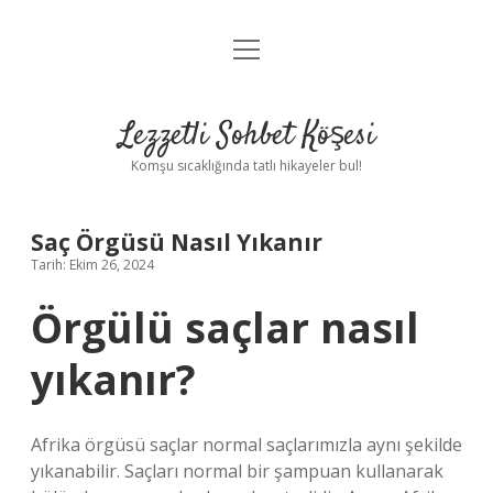
menüyü
Anasayfa
aç
Gizlilik Politikası
Lezzetli Sohbet Köşesi
Yasal Uyarı
Komşu sıcaklığında tatlı hikayeler bul!
Hakkımızda
Saç Örgüsü Nasıl Yıkanır
Tarih: Ekim 26, 2024
Örgülü saçlar nasıl
yıkanır?
Afrika örgüsü saçlar normal saçlarımızla aynı şekilde
yıkanabilir. Saçları normal bir şampuan kullanarak