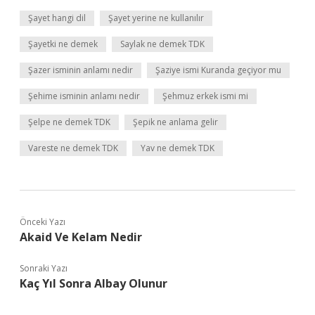
Şayet hangi dil
Şayet yerine ne kullanılır
Şayetki ne demek
Saylak ne demek TDK
Şazer isminin anlamı nedir
Şaziye ismi Kuranda geçiyor mu
Şehime isminin anlamı nedir
Şehmuz erkek ismi mi
Şelpe ne demek TDK
Şepik ne anlama gelir
Vareste ne demek TDK
Yav ne demek TDK
Önceki Yazı
Akaid Ve Kelam Nedir
Sonraki Yazı
Kaç Yıl Sonra Albay Olunur