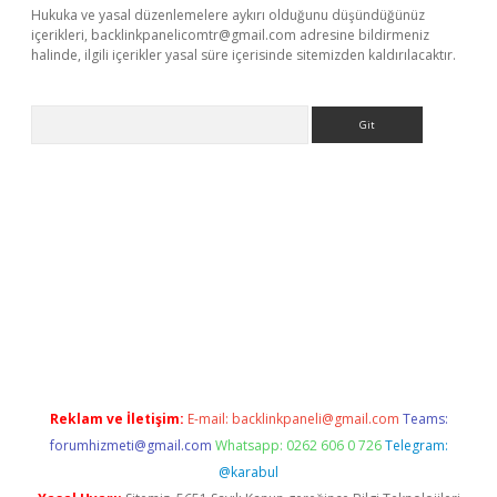
Hukuka ve yasal düzenlemelere aykırı olduğunu düşündüğünüz
içerikleri,
backlinkpanelicomtr@gmail.com
adresine bildirmeniz
halinde, ilgili içerikler yasal süre içerisinde sitemizden kaldırılacaktır.
Arama
r giriş adresi
betexper.xyz
m elexbet
Reklam ve İletişim:
E-mail:
backlinkpaneli@gmail.com
Teams:
forumhizmeti@gmail.com
Whatsapp: 0262 606 0 726
Telegram:
@karabul