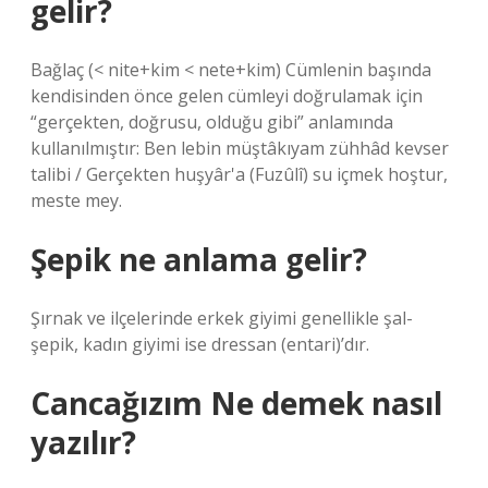
gelir?
Bağlaç (< nite+kim < nete+kim) Cümlenin başında
kendisinden önce gelen cümleyi doğrulamak için
“gerçekten, doğrusu, olduğu gibi” anlamında
kullanılmıştır: Ben lebin müştâkıyam zühhâd kevser
talibi / Gerçekten huşyâr'a (Fuzûlî) su içmek hoştur,
meste mey.
Şepik ne anlama gelir?
Şırnak ve ilçelerinde erkek giyimi genellikle şal-
şepik, kadın giyimi ise dressan (entari)’dır.
Cancağızım Ne demek nasıl
yazılır?