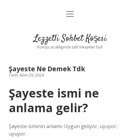
menüyü
Anasayfa
aç
Gizlilik Politikası
Lezzetli Sohbet Köşesi
Yasal Uyarı
Komşu sıcaklığında tatlı hikayeler bul!
Hakkımızda
Şayeste Ne Demek Tdk
Tarih: Ekim 29, 2024
Şayeste ismi ne
anlama gelir?
Şayeste isminin anlamı: Uygun geliyor, uyuyor,
uyuyor.