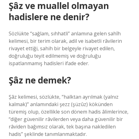
Şâz ve muallel olmayan
hadislere ne denir?
Sözlükte “sağlam, sıhhatli” anlamına gelen sahîh
kelimesi, bir terim olarak, adil ve isabetli râvilerin
rivayet ettiği, sahih bir belgeyle rivayet edilen,
doğruluğu teyit edilmemiş ve doğruluğu
ispatlanmamış hadisleri ifade eder.
Şâz ne demek?
Şâz kelimesi, sözlükte, “halktan ayrılmak (yalnız
kalmak)” anlamındaki şezz (şüzûz) kökünden
türemiş olup, özellikle son dönem hadis âlimlerince,
“diğer güvenilir râvilerden veya daha güvenilir bir
râviden bağımsız olarak, tek başına nakledilen
hadis” şeklinde tanımlanmaktadır.