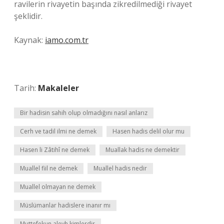
ravilerin rivayetin başında zikredilmediği rivayet
şeklidir.
Kaynak:
iamo.com.tr
Tarih:
Makaleler
Bir hadisin sahih olup olmadığını nasıl anlarız
Cerh ve tadil ilmi ne demek
Hasen hadis delil olur mu
Hasen li Zâtihî ne demek
Muallak hadis ne demektir
Muallel fiil ne demek
Muallel hadis nedir
Muallel olmayan ne demek
Müslümanlar hadislere inanır mı
Muttefekun aleyh kimlerdir