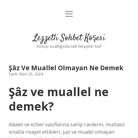
menüyü
Anasayfa
aç
Gizlilik Politikası
Lezzetli Sohbet Köşesi
Yasal Uyarı
Komşu sıcaklığında tatlı hikayeler bul!
Hakkımızda
Şâz Ve Muallel Olmayan Ne Demek
Tarih: Ekim 25, 2024
Şâz ve muallel ne
demek?
Adalet ve ezber vasıflarına sahip ravilerin, muttasıl
isnatla rivayet ettikleri, şaz ve mualel olmayan