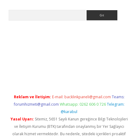
Arama
r giriş adresi
betexper.xyz
m elexbet
Reklam ve İletişim:
E-mail:
backlinkpaneli@gmail.com
Teams:
forumhizmeti@gmail.com
Whatsapp: 0262 606 0 726
Telegram:
@karabul
Yasal Uyarı:
Sitemiz, 5651 Sayılı Kanun gereğince Bilgi Teknolojileri
ve İletişim Kurumu (BTK) tarafından onaylanmış bir Yer Sağlayıcı
olarak hizmet vermektedir. Bu nedenle, sitedeki içerikleri proaktif